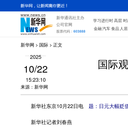
新华通讯社主办
学习进行时
高层
时
公司官网
金融
汽车
食品
人居
股票代码：
603888
新华网
>
国际
> 正文
2025
国际
10/22
15:23:10
来源：新华网
新华社东京10月22日电
题：日元大幅贬
新华社记者刘春燕