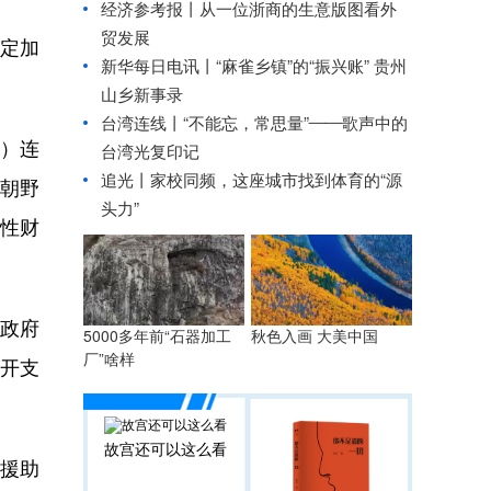
经济参考报丨
从一位浙商的生意版图看外
贸发展
定加
新华每日电讯丨
“麻雀乡镇”的“振兴账” 贵州
山乡新事录
台湾连线丨
“不能忘，常思量”——歌声中的
）连
台湾光复印记
追光丨
家校同频，这座城市找到体育的“源
本朝野
头力”
张性财
政府
5000多年前“石器加工
秋色入画 大美中国
厂”啥样
开支
故宫还可以这么看
援助