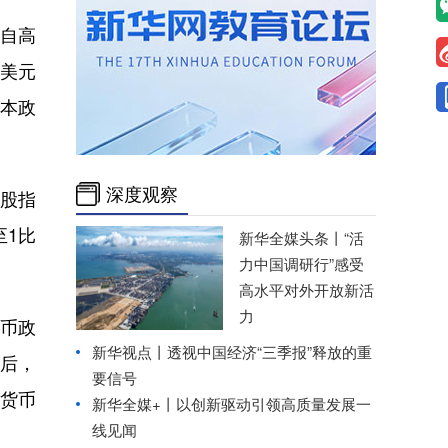
。自高
对美元
本政
深度观察
股指
至1比
新华全媒头条丨
“活
力中国调研行”感受
高水平对外开放新活
力
币政
新华视点丨
透视中国经济“三季报”释放的重
裁后，
要信号
佳货币
新华全媒+丨
以创新驱动引领高质量发展一
线见闻