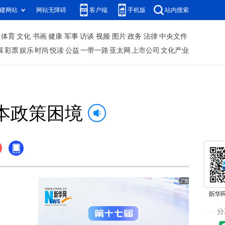
建网站
网站无障碍
客户端
手机版
站内搜索
体育
文化
书画
健康
军事
访谈
视频
图片
政务
法律
中央文件
展
彩票
娱乐
时尚
悦读
公益
一带一路
亚太网
上市公司
文化产业
本政策困境