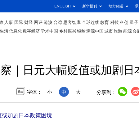
ENGLISH
新华报刊
地方频道
承
政
人事
国际
财经
网评
港澳
台湾
思客智库
全球连线
教育
科技
科创
量子
生活
信息化
数字经济
学术中国
乡村振兴
银龄
溯源中国
城市
旅游
能源
会
观察｜日元大幅贬值或加剧日
字体：
小
中
大
分享到：
值或加剧日本政策困境