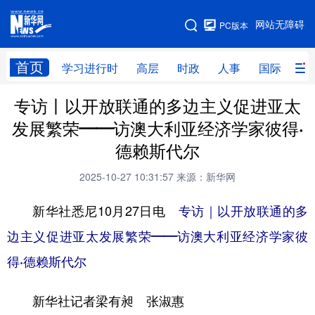
手机版
网站无障碍
PC版本
网站地图
首页
学习进行时
高层
时政
人事
国际
财
专访丨以开放联通的多边主义促进亚太
学习进行时
高层
时政
人事
发展繁荣——访澳大利亚经济学家彼得·
国际
财经
网评
港澳
德赖斯代尔
台湾
思客智库
全球连线
教育
2025-10-27 10:31:57
来源：新华网
科技
科创
量子
体育
新华社悉尼10月27日电
专访｜以开放联通的多
文化
书画
健康
军事
边主义促进亚太发展繁荣——访澳大利亚经济学家彼
访谈
视频
图片
政务
得·德赖斯代尔
法律
中央文件
金融
汽车
新华社记者梁有昶 张淑惠
食品
人居
信息化
数字经济