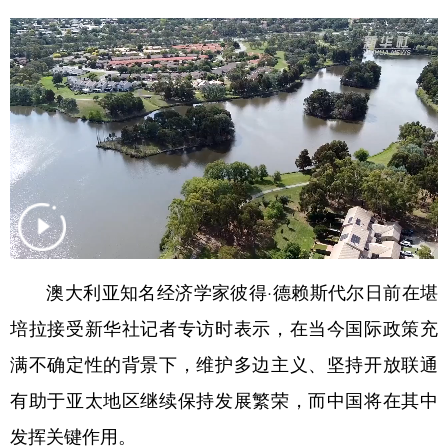
学术中国
乡村振兴
银龄
溯源中国
城市
旅游
能源
会展
彩票
娱乐
时尚
悦读
公益
一带一路
亚太网
上市公司
文化产业
地方频道
澳大利亚知名经济学家彼得·德赖斯代尔日前在堪
培拉接受新华社记者专访时表示，在当今国际政策充
北京
天津
河北
山西
满不确定性的背景下，维护多边主义、坚持开放联通
辽宁
吉林
上海
江苏
有助于亚太地区继续保持发展繁荣，而中国将在其中
浙江
安徽
福建
江西
发挥关键作用。