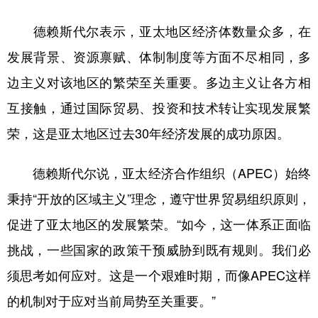
山东
河南
湖北
湖南
德赖斯代尔表示，亚太地区经济体数量众多，在
广东
广西
海南
重庆
发展背景、资源禀赋、体制制度等方面不尽相同，多
四川
贵州
云南
西藏
边主义对该地区的繁荣至关重要。多边主义让各方相
陕西
甘肃
青海
宁夏
互接触，通过国际贸易、投资和技术转让实现发展繁
新疆
内蒙古
黑龙江
荣，这是亚太地区过去30年经济发展的成功原因。
德赖斯代尔说，亚太经济合作组织（APEC）始终
多语种频道
秉持“开放的区域主义”理念，遵守世界贸易组织原则，
English
Español
Français
عربى
促进了亚太地区的发展繁荣。“如今，这一体系正面临
Русский язык
日本語
한국어
挑战，一些国家的政策干预威胁到既有规则。我们必
Deutsch
Português
须思考如何应对。这是一个艰难时期，而像APEC这样
的机制对于应对当前局势至关重要。”