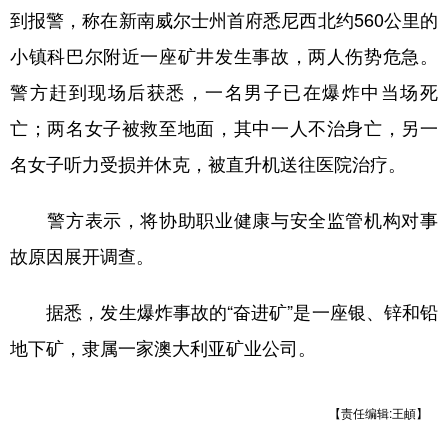
到报警，称在新南威尔士州首府悉尼西北约560公里的
学术中国
乡村振兴
银龄
溯源中国
小镇科巴尔附近一座矿井发生事故，两人伤势危急。
城市
旅游
能源
会展
警方赶到现场后获悉，一名男子已在爆炸中当场死
彩票
娱乐
时尚
悦读
亡；两名女子被救至地面，其中一人不治身亡，另一
名女子听力受损并休克，被直升机送往医院治疗。
公益
一带一路
亚太网
上市公司
文化产业
警方表示，将协助职业健康与安全监管机构对事
故原因展开调查。
地方频道
据悉，发生爆炸事故的“奋进矿”是一座银、锌和铅
北京
天津
河北
山西
地下矿，隶属一家澳大利亚矿业公司。
辽宁
吉林
上海
江苏
浙江
安徽
福建
江西
【责任编辑:王頔】