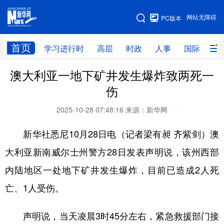
手机版
网站无障碍
PC版本
网站地图
首页
学习进行时
高层
时政
人事
国际
财
澳大利亚一地下矿井发生爆炸致两死一
学习进行时
高层
时政
人事
伤
国际
财经
网评
港澳
2025-10-28 07:48:16
来源：新华网
台湾
思客智库
全球连线
教育
新华社悉尼10月28日电（记者梁有昶 齐紫剑）澳
科技
科创
量子
体育
大利亚新南威尔士州警方28日发表声明说，该州西部
文化
书画
健康
军事
内陆地区一处地下矿井发生爆炸，目前已造成2人死
访谈
视频
图片
政务
亡、1人受伤。
法律
中央文件
金融
汽车
声明说，当天凌晨3时45分左右，紧急救援部门接
食品
人居
信息化
数字经济