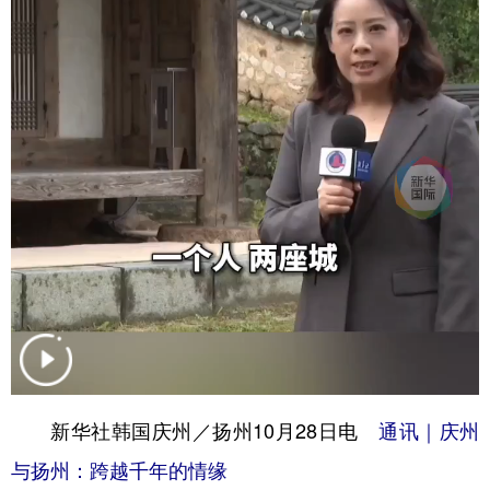
学术中国
乡村振兴
银龄
溯源中国
城市
旅游
能源
会展
彩票
娱乐
时尚
悦读
公益
一带一路
亚太网
上市公司
文化产业
地方频道
北京
天津
河北
山西
辽宁
吉林
上海
江苏
新华社韩国庆州／扬州10月28日电
通讯｜庆州
浙江
安徽
福建
江西
与扬州：跨越千年的情缘