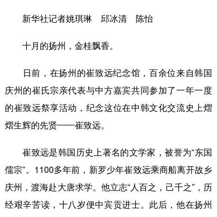
山东
河南
湖北
湖南
新华社记者姚琪琳 邱冰清 陈怡
广东
广西
海南
重庆
四川
贵州
云南
西藏
十月的扬州，金桂飘香。
陕西
甘肃
青海
宁夏
日前，在扬州的崔致远纪念馆，百余位来自韩国
新疆
内蒙古
黑龙江
庆州的崔氏宗亲代表与中方嘉宾共同参加了一年一度
的崔致远祭享活动，纪念这位在中韩文化交流史上熠
多语种频道
熠生辉的先贤——崔致远。
English
Español
Français
عربى
崔致远是韩国历史上著名的文学家，被誉为“东国
Русский язык
日本語
한국어
儒宗”。1100多年前，新罗少年崔致远乘商船离开故乡
Deutsch
Português
庆州，渡海赴大唐求学。他立志“人百之，己千之”，历
经艰辛苦读，十八岁便中宾贡进士。此后，他在扬州