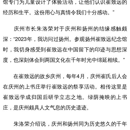
馆专门为儿童设计了体验活动，让他们认识崔致远的
经历和生平。这份用心与真情令我们十分感动。”
庆州市长朱洛荣对于庆州和扬州的结缘感触颇
深：“2023年，我访问过扬州。参观扬州崔致远纪念馆
时，我切身感受到崔致远在中国留下的印迹与思想深
度，也深刻体会到两国文化在千年时光中绵延相续。”
在崔致远的故乡庆州，每年4月，庆州崔氏后人会
在庆州的上书庄举行崔致远的祭享活动。相传这里是
崔致远学成归国后研学立志之地。绿荫掩映的上书
庄，是庆州颇具人文气息的历史遗迹。
朱洛荣介绍说，庆州和扬州同为历史悠久的千年