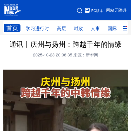
手机版
网站无障碍
PC版本
网站地图
首页
学习进行时
高层
时政
人事
国际
财
通讯丨庆州与扬州：跨越千年的情缘
学习进行时
高层
时政
人事
2025-10-28 20:08:35
来源：新华网
国际
财经
网评
港澳
台湾
思客智库
全球连线
教育
科技
科创
量子
体育
文化
书画
健康
军事
访谈
视频
图片
政务
法律
中央文件
金融
汽车
食品
人居
信息化
数字经济