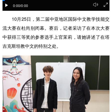
0:00
/0:00
学术中国
乡村振兴
银龄
溯源中国
10月25日，第二届中亚地区国际中文教学技能交
城市
旅游
能源
会展
流大赛在杜尚别闭幕。赛后，记者采访了在本次大赛
彩票
娱乐
时尚
悦读
中获得三等奖的参赛选手上官茉莉，请她讲述了在塔
公益
一带一路
亚太网
上市公司
吉克斯坦教中文的特别之处。
文化产业
地方频道
北京
天津
河北
山西
辽宁
吉林
上海
江苏
浙江
安徽
福建
江西