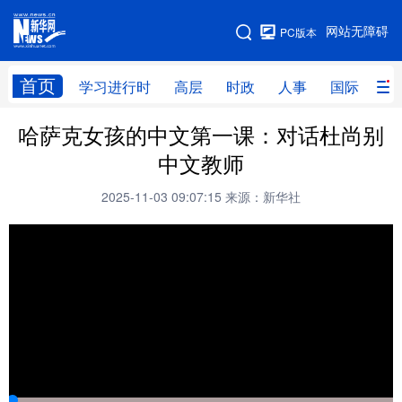
手机版
网站无障碍
PC版本
网站地图
首页
学习进行时
高层
时政
人事
国际
财
哈萨克女孩的中文第一课：对话杜尚别
学习进行时
高层
时政
人事
中文教师
国际
财经
网评
港澳
2025-11-03 09:07:15
来源：新华社
台湾
思客智库
全球连线
教育
科技
科创
量子
体育
文化
书画
健康
军事
访谈
视频
图片
政务
法律
中央文件
金融
汽车
食品
人居
信息化
数字经济