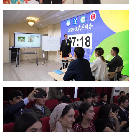
山东
河南
湖北
湖南
广东
广西
海南
重庆
四川
贵州
云南
西藏
陕西
甘肃
青海
宁夏
新疆
内蒙古
黑龙江
多语种频道
English
Español
Français
عربى
Русский язык
日本語
한국어
Deutsch
Português