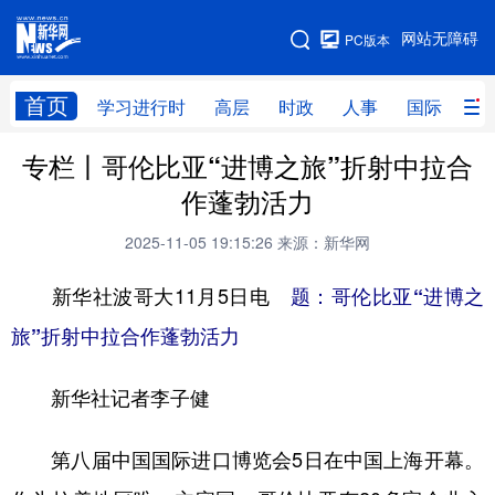
手机版
网站无障碍
PC版本
网站地图
首页
学习进行时
高层
时政
人事
国际
财
专栏丨哥伦比亚“进博之旅”折射中拉合
学习进行时
高层
时政
人事
作蓬勃活力
国际
财经
网评
港澳
2025-11-05 19:15:26
来源：新华网
台湾
思客智库
全球连线
教育
新华社波哥大11月5日电
题：哥伦比亚“进博之
科技
科创
量子
体育
旅”折射中拉合作蓬勃活力
文化
书画
健康
军事
新华社记者李子健
访谈
视频
图片
政务
法律
中央文件
金融
汽车
第八届中国国际进口博览会5日在中国上海开幕。
食品
人居
信息化
数字经济