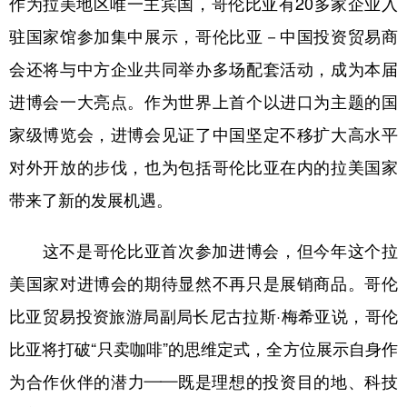
作为拉美地区唯一主宾国，哥伦比亚有20多家企业入
驻国家馆参加集中展示，哥伦比亚－中国投资贸易商
学术中国
乡村振兴
银龄
溯源中国
会还将与中方企业共同举办多场配套活动，成为本届
城市
旅游
能源
会展
进博会一大亮点。作为世界上首个以进口为主题的国
彩票
娱乐
时尚
悦读
家级博览会，进博会见证了中国坚定不移扩大高水平
公益
一带一路
亚太网
上市公司
对外开放的步伐，也为包括哥伦比亚在内的拉美国家
文化产业
带来了新的发展机遇。
这不是哥伦比亚首次参加进博会，但今年这个拉
地方频道
美国家对进博会的期待显然不再只是展销商品。哥伦
北京
天津
河北
山西
比亚贸易投资旅游局副局长尼古拉斯·梅希亚说，哥伦
辽宁
吉林
上海
江苏
比亚将打破“只卖咖啡”的思维定式，全方位展示自身作
浙江
安徽
福建
江西
为合作伙伴的潜力——既是理想的投资目的地、科技