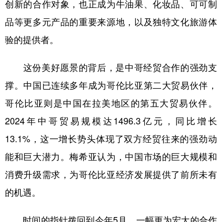
山东
河南
湖北
湖南
创新的合作对象，也正成为牛油果、化妆品、可可制
品等更多元产品的重要来源地，以及独特文化旅游体
广东
广西
海南
重庆
验的提供者。
四川
贵州
云南
西藏
陕西
甘肃
青海
宁夏
这份美好愿景的背后，是中哥经贸合作的强劲支
撑。中国已连续多年成为哥伦比亚第二大贸易伙伴，
新疆
内蒙古
黑龙江
哥伦比亚则是中国在拉美地区的第五大贸易伙伴。
2024年中哥贸易规模达1496.3亿元，同比增长
多语种频道
13.1%，这一增长势头体现了双方经贸往来的强劲动
English
Español
Français
عربى
能和巨大潜力。梅希亚认为，中国市场的巨大规模和
Русский язык
日本語
한국어
消费升级需求，为哥伦比亚经济发展提供了前所未有
Deutsch
Português
的机遇。
时间的指针拨回到今年5月，一幅更为宏大的合作