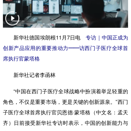
学术中国
乡村振兴
银龄
溯源中国
城市
旅游
能源
会展
彩票
娱乐
时尚
悦读
新华社德国埃朗根11月7日电
专访｜中国正成为
创新产品应用的重要推动力——访西门子医疗全球首
公益
一带一路
亚太网
上市公司
席执行官蒙塔格
文化产业
新华社记者李函林
地方频道
“中国在西门子医疗全球战略中扮演着举足轻重的
北京
天津
河北
山西
角色，不仅是重要市场，更是关键的创新源泉。”西门
辽宁
吉林
上海
江苏
子医疗全球首席执行官贝恩德·蒙塔格（中文名：孟天
浙江
安徽
福建
江西
齐）日前接受新华社专访时表示，中国的创新能力与