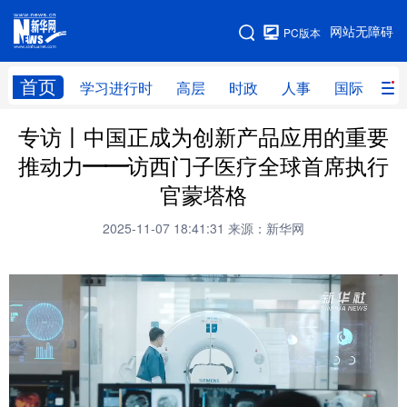
手机版
网站无障碍
PC版本
网站地图
首页
学习进行时
高层
时政
人事
国际
财
专访丨中国正成为创新产品应用的重要
学习进行时
高层
时政
人事
推动力——访西门子医疗全球首席执行
国际
财经
网评
港澳
官蒙塔格
台湾
思客智库
全球连线
教育
2025-11-07 18:41:31
来源：新华网
科技
科创
量子
体育
文化
书画
健康
军事
访谈
视频
图片
政务
法律
中央文件
金融
汽车
食品
人居
信息化
数字经济