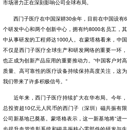
山东
河南
湖北
湖南
市场潜力正在深刻影响公司全球布局。
广东
广西
海南
重庆
西门子医疗在中国深耕30余年，目前在中国设有6
四川
贵州
云南
西藏
个研发中心和两个创新中心，拥有约8000名员工，其
陕西
甘肃
青海
宁夏
中从事研发的工程师达1000人。在蒙塔格看来，中国
不仅是西门子医疗全球生产和研发网络的重要一环，
新疆
内蒙古
黑龙江
也正成为创新产品应用的重要推动力。“中国客户对高
质量、高可靠性的医疗设备持续保持高度关注，这为
多语种频道
我们带来了许多积极信号。”
English
Español
Français
عربى
Русский язык
日本語
한국어
近年来，西门子医疗持续扩大在华布局。今年，
总投资超10亿元人民币的西门子（深圳）磁共振有限
Deutsch
Português
公司新基地已奠基。蒙塔格表示，这一新基地将“进一
步提升血管造影系统和磁共振核心零部件的研发与生