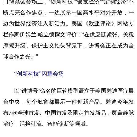
口博览会会场上，“创新科技”“银发经济”“定制经济”不
断点亮合作焦点，一边展示中国高水平对外开放，一
学术中国
乡村振兴
银龄
溯源中国
边为世界经济注入新活力。美国《欧亚评论》网站专
城市
旅游
能源
会展
栏作家伊姆兰·哈立德撰文评价：“在供应链紧张、关税
彩票
娱乐
时尚
悦读
摩擦升级、保护主义抬头背景下，进博会正在成为全
公益
一带一路
亚太网
上市公司
球合作之光。”
文化产业
“创新科技”闪耀会场
地方频道
以“进博号”命名的巨轮模型矗立于美国碧迪医疗展
北京
天津
河北
山西
台中央，每个舷窗都展示一件创新产品。碧迪今年发
布7款全球首发、中国首发及限定首发新品，覆盖静脉
辽宁
吉林
上海
江苏
治疗、活检引流、智能诊断等领域。
浙江
安徽
福建
江西