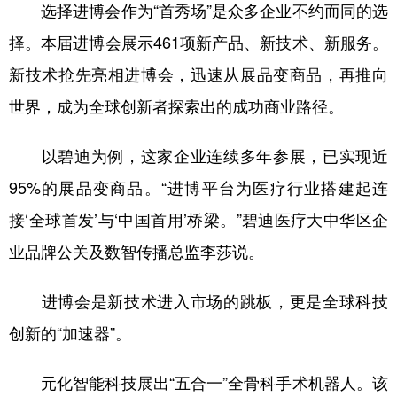
山东
河南
湖北
湖南
选择进博会作为“首秀场”是众多企业不约而同的选
择。本届进博会展示461项新产品、新技术、新服务。
广东
广西
海南
重庆
新技术抢先亮相进博会，迅速从展品变商品，再推向
四川
贵州
云南
西藏
世界，成为全球创新者探索出的成功商业路径。
陕西
甘肃
青海
宁夏
新疆
内蒙古
黑龙江
以碧迪为例，这家企业连续多年参展，已实现近
95%的展品变商品。“进博平台为医疗行业搭建起连
多语种频道
接‘全球首发’与‘中国首用’桥梁。”碧迪医疗大中华区企
业品牌公关及数智传播总监李莎说。
English
Español
Français
عربى
Русский язык
日本語
한국어
进博会是新技术进入市场的跳板，更是全球科技
创新的“加速器”。
Deutsch
Português
元化智能科技展出“五合一”全骨科手术机器人。该