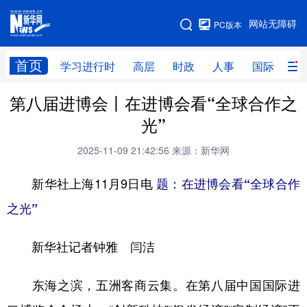
手机版
网站无障碍
PC版本
网站地图
首页
学习进行时
高层
时政
人事
国际
财
第八届进博会丨在进博会看“全球合作之
学习进行时
高层
时政
人事
光”
国际
财经
网评
港澳
2025-11-09 21:42:56
来源：新华网
台湾
思客智库
全球连线
教育
新华社上海11月9日电
题：在进博会看“全球合作
科技
科创
量子
体育
之光”
文化
书画
健康
军事
新华社记者钟雅 闫洁
访谈
视频
图片
政务
法律
中央文件
金融
汽车
东海之滨，五洲客商云集。在第八届中国国际进
食品
人居
信息化
数字经济