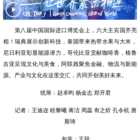
学术中国
乡村振兴
银龄
溯源中国
城市
旅游
能源
会展
第八届中国国际进口博览会上，六大主宾国齐亮
彩票
娱乐
时尚
悦读
相！瑞典展示创新科技，泰国带来热带水果与大米，
公益
一带一路
亚太网
上市公司
尼日利亚彰显能源潜力，哥伦比亚贡献咖啡香，格鲁
吉亚呈现文化与美食，阿联酋聚焦金融、物流与新能
文化产业
源。产业与文化在这里交汇，共同开创美好未来。
地方频道
统筹：赵卓昀 杨金志 郑开君
北京
天津
河北
山西
记者：王迪迩 眭黎曦 蒋洁 周蕊 有之炘 孔令杭 唐
辽宁
吉林
上海
江苏
斯琦
浙江
安徽
福建
江西
包装：王甜