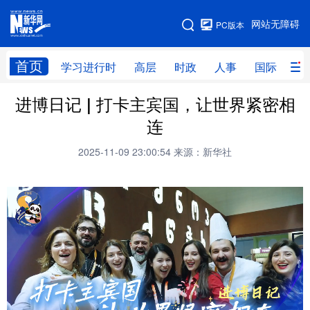
手机版
网站无障碍
PC版本
网站地图
首页
学习进行时
高层
时政
人事
国际
财
进博日记 | 打卡主宾国，让世界紧密相
学习进行时
高层
时政
人事
连
国际
财经
网评
港澳
2025-11-09 23:00:54
来源：新华社
台湾
思客智库
全球连线
教育
科技
科创
量子
体育
文化
书画
健康
军事
访谈
视频
图片
政务
法律
中央文件
金融
汽车
食品
人居
信息化
数字经济