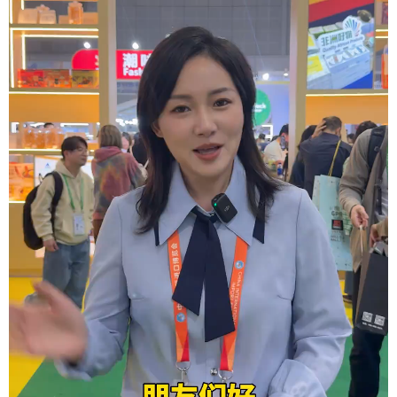
学术中国
乡村振兴
银龄
溯源中国
城市
旅游
能源
会展
彩票
娱乐
时尚
悦读
公益
一带一路
亚太网
上市公司
文化产业
地方频道
北京
天津
河北
山西
辽宁
吉林
上海
江苏
浙江
安徽
福建
江西