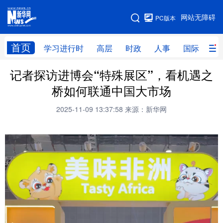
手机版
网站无障碍
PC版本
网站地图
首页
学习进行时
高层
时政
人事
国际
财
记者探访进博会“特殊展区”，看机遇之
学习进行时
高层
时政
人事
桥如何联通中国大市场
国际
财经
网评
港澳
2025-11-09 13:37:58
来源：新华网
台湾
思客智库
全球连线
教育
科技
科创
量子
体育
文化
书画
健康
军事
访谈
视频
图片
政务
法律
中央文件
金融
汽车
食品
人居
信息化
数字经济