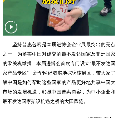
山东
河南
湖北
湖南
广东
广西
海南
重庆
四川
贵州
云南
西藏
陕西
甘肃
青海
宁夏
坚持普惠包容是本届进博会企业展最突出的亮点
新疆
内蒙古
黑龙江
之一。为落实中国对建交的最不发达国家及非洲国家
的零关税举措，本届进博会首次专门设立“最不发达国
多语种频道
家产品专区”。新华网记者实地探访该展区，带大家了
English
Español
Français
عربى
解中国是如何帮助这些国家的产品更好地共享中国大
Русский язык
日本語
한국어
市场的发展机遇，彰显中国普惠包容，为中小企业和
Deutsch
Português
最不发达国家架设机遇之桥的大国风范。