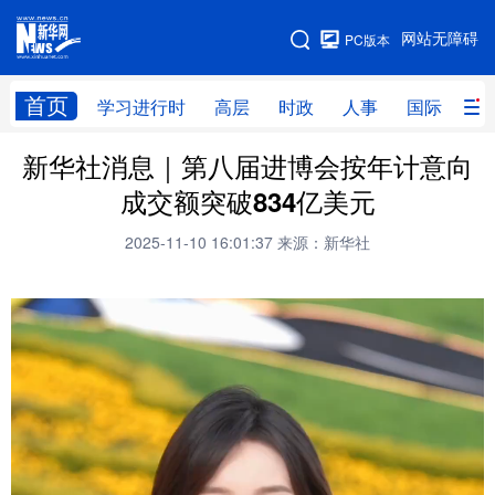
手机版
网站无障碍
PC版本
网站地图
首页
学习进行时
高层
时政
人事
国际
财
新华社消息｜第八届进博会按年计意向
学习进行时
高层
时政
人事
成交额突破834亿美元
国际
财经
网评
港澳
2025-11-10 16:01:37
来源：新华社
台湾
思客智库
全球连线
教育
科技
科创
量子
体育
文化
书画
健康
军事
访谈
视频
图片
政务
法律
中央文件
金融
汽车
食品
人居
信息化
数字经济