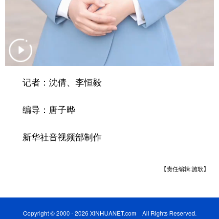
山东
河南
湖北
湖南
广东
广西
海南
重庆
四川
贵州
云南
西藏
陕西
甘肃
青海
宁夏
记者：沈倩、李恒毅
新疆
内蒙古
黑龙江
编导：唐子晔
多语种频道
新华社音视频部制作
English
Español
Français
عربى
Русский язык
日本語
한국어
【责任编辑:施歌】
Deutsch
Português
Copyright © 2000 - 2026 XINHUANET.com All Rights Reserved.