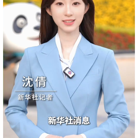
学术中国
乡村振兴
银龄
溯源中国
城市
旅游
能源
会展
彩票
娱乐
时尚
悦读
公益
一带一路
亚太网
上市公司
文化产业
地方频道
北京
天津
河北
山西
辽宁
吉林
上海
江苏
浙江
安徽
福建
江西