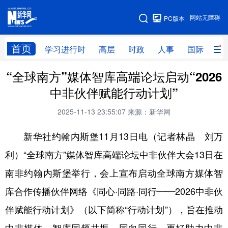
手机版
网站无障碍
PC版本
网站地图
首页
学习进行时
高层
时政
人事
国际
财
“全球南方”媒体智库高端论坛启动“2026
学习进行时
高层
时政
人事
中非伙伴赋能行动计划”
国际
财经
网评
港澳
2025-11-13 23:55:07
来源：新华网
台湾
思客智库
全球连线
教育
新华社约翰内斯堡11月13日电（记者林晶 刘万
科技
科创
量子
体育
利）“全球南方”媒体智库高端论坛中非伙伴大会13日在
文化
书画
健康
军事
南非约翰内斯堡举行，会上宣布启动全球南方媒体智
访谈
视频
图片
政务
库合作传播伙伴网络《同心·同路·同行——2026中非伙
法律
中央文件
金融
汽车
伴赋能行动计划》（以下简称“行动计划”），旨在推动
食品
人居
信息化
数字经济