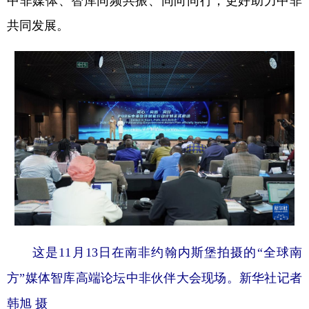
中非媒体、智库同频共振、同向同行，更好助力中非
共同发展。
学术中国
乡村振兴
银龄
溯源中国
城市
旅游
能源
会展
彩票
娱乐
时尚
悦读
公益
一带一路
亚太网
上市公司
文化产业
地方频道
北京
天津
河北
山西
这是11月13日在南非约翰内斯堡拍摄的“全球南
辽宁
吉林
上海
江苏
方”媒体智库高端论坛中非伙伴大会现场。新华社记者
浙江
安徽
福建
江西
韩旭 摄