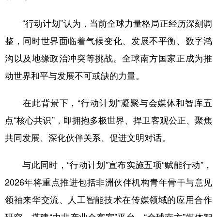
山东
河南
湖北
湖南
“行动计划”认为，当前全球力量格局正经历深刻调
广东
广西
海南
重庆
整，同时世界面临着气候变化、发展不平衡、数字鸿
四川
贵州
云南
西藏
沟以及地缘政治冲突等挑战。全球南方国家正成为推
陕西
甘肃
青海
宁夏
动世界和平与发展不可或缺的力量。
新疆
内蒙古
黑龙江
在此背景下，“行动计划”凝聚与会媒体和智库五
多语种频道
点“核心共识”，即拥抱多极世界、捍卫客观公正、聚焦
共同发展、深化伙伴关系、促进文明对话。
English
Español
Français
عربى
Русский язык
日本語
한국어
与此同时，“行动计划”宣布实施五项“赋能行动”，
2026年将重点推进包括非洲伙伴机构青年骨干与意见
Deutsch
Português
领袖来华交流、人工智能技术在传媒领域的应用合作
研究、搭建“中非产业会客室”平台、“全球南方”媒体智