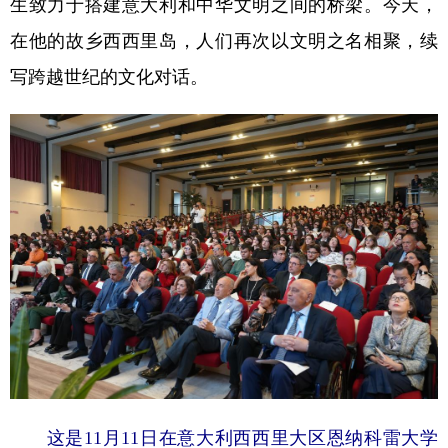
生致力于搭建意大利和中华文明之间的桥梁。今天，
在他的故乡西西里岛，人们再次以文明之名相聚，续
学术中国
乡村振兴
银龄
溯源中国
写跨越世纪的文化对话。
城市
旅游
能源
会展
彩票
娱乐
时尚
悦读
公益
一带一路
亚太网
上市公司
文化产业
地方频道
北京
天津
河北
山西
辽宁
吉林
上海
江苏
浙江
安徽
福建
江西
这是11月11日在意大利西西里大区恩纳科雷大学