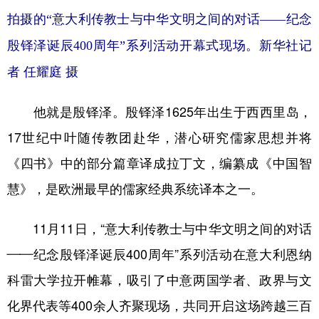
山东
河南
湖北
湖南
拍摄的“意大利传教士与中华文明之间的对话——纪念
广东
广西
海南
重庆
殷铎泽诞辰400周年”系列活动开幕式现场。
新华社记
四川
贵州
云南
西藏
者 任耀庭 摄
陕西
甘肃
青海
宁夏
他就是殷铎泽。殷铎泽1625年出生于西西里岛，
新疆
内蒙古
黑龙江
17世纪中叶随传教团赴华，潜心研究儒家思想并将
《四书》中的部分篇章译成拉丁文，编纂成《中国智
多语种频道
慧》，是欧洲最早的儒家经典系统译本之一。
English
Español
Français
عربى
11月11日，“意大利传教士与中华文明之间的对话
Русский язык
日本語
한국어
——纪念殷铎泽诞辰400周年”系列活动在意大利恩纳
Deutsch
Português
科雷大学拉开帷幕，吸引了中意两国学者、政界与文
化界代表等400余人齐聚现场，共同开启这场跨越三百