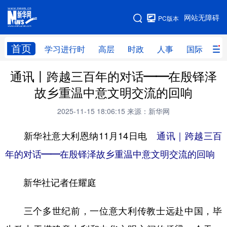
手机版
网站无障碍
PC版本
网站地图
首页
学习进行时
高层
时政
人事
国际
财
通讯丨跨越三百年的对话——在殷铎泽
学习进行时
高层
时政
人事
故乡重温中意文明交流的回响
国际
财经
网评
港澳
2025-11-15 18:06:15
来源：新华网
台湾
思客智库
全球连线
教育
新华社意大利恩纳11月14日电
通讯｜跨越三百
科技
科创
量子
体育
年的对话——在殷铎泽故乡重温中意文明交流的回响
文化
书画
健康
军事
新华社记者任耀庭
访谈
视频
图片
政务
法律
中央文件
金融
汽车
三个多世纪前，一位意大利传教士远赴中国，毕
食品
人居
信息化
数字经济