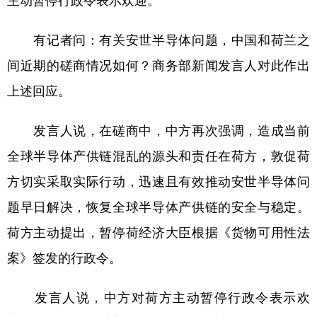
主动暂停行政令表示欢迎。
学术中国
乡村振兴
银龄
溯源中国
有记者问：有关安世半导体问题，中国和荷兰之
城市
旅游
能源
会展
间近期的磋商情况如何？商务部新闻发言人对此作出
彩票
娱乐
时尚
悦读
上述回应。
公益
一带一路
亚太网
上市公司
发言人说，在磋商中，中方再次强调，造成当前
文化产业
全球半导体产供链混乱的源头和责任在荷方，敦促荷
方切实采取实际行动，迅速且有效推动安世半导体问
地方频道
题早日解决，恢复全球半导体产供链的安全与稳定。
荷方主动提出，暂停荷经济大臣根据《货物可用性法
北京
天津
河北
山西
案》签发的行政令。
辽宁
吉林
上海
江苏
浙江
安徽
福建
江西
发言人说，中方对荷方主动暂停行政令表示欢