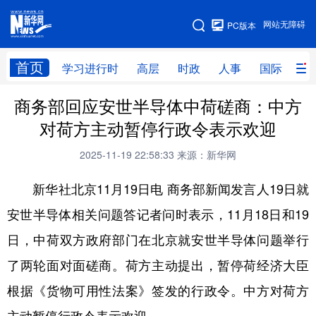
手机版
网站无障碍
PC版本
网站地图
首页
学习进行时
高层
时政
人事
国际
财
商务部回应安世半导体中荷磋商：中方
学习进行时
高层
时政
人事
对荷方主动暂停行政令表示欢迎
国际
财经
网评
港澳
2025-11-19 22:58:33
来源：新华网
台湾
思客智库
全球连线
教育
新华社北京11月19日电 商务部新闻发言人19日就
科技
科创
量子
体育
安世半导体相关问题答记者问时表示，11月18日和19
文化
书画
健康
军事
日，中荷双方政府部门在北京就安世半导体问题举行
访谈
视频
图片
政务
了两轮面对面磋商。荷方主动提出，暂停荷经济大臣
法律
中央文件
金融
汽车
根据《货物可用性法案》签发的行政令。中方对荷方
食品
人居
信息化
数字经济