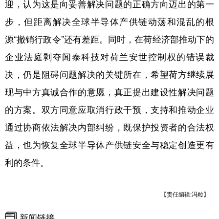
山东
河南
湖北
湖南
迎，认为这是向妥善解决问题的正确方向迈出的第一
步，但距离解决全球半导体产供链动荡和混乱的根
广东
广西
海南
重庆
源“撤销行政令”还有差距。同时，在荷经济部推动下的
四川
贵州
云南
西藏
企业法庭剥夺闻泰科技对荷兰安世控制权的错误裁
陕西
甘肃
青海
宁夏
决，仍是阻碍问题解决的关键所在，希望荷方继续展
新疆
内蒙古
黑龙江
现与中方真诚合作的意愿，真正提出建设性解决问题
的方案。双方同意应取消行政干预，支持和推动企业
多语种频道
通过协商依法解决内部纠纷，既保护投资者的合法权
English
Español
Français
عربى
益，也为恢复全球半导体产供链安全与稳定创造更有
利的条件。
Русский язык
日本語
한국어
Deutsch
Português
【责任编辑:冯粒】
新闻链接