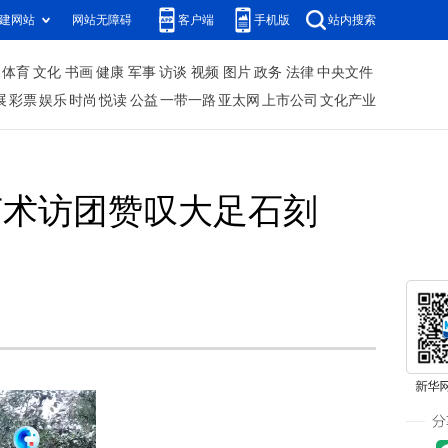
建网站
网站无障碍
客户端
手机版
站内搜索
体育
文化
书画
健康
军事
访谈
视频
图片
政务
法律
中央文件
展
彩票
娱乐
时尚
悦读
公益
一带一路
亚太网
上市公司
文化产业
艺术访团赞叹大足石刻