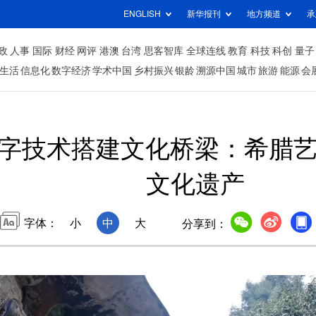
ENGLISH
新华报刊
地方频道
承
政
人事
国际
财经
网评
港澳
台湾
思客智库
全球连线
教育
科技
科创
量子
生活
信息化
数字经济
学术中国
乡村振兴
银龄
溯源中国
城市
旅游
能源
会
字技术搭建文化桥梁：希腊
文化遗产
字体：
小
中
大
分享到：