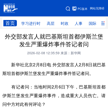
手机版
网站无障碍
PC版本
网站地图
首页
学习进行时
高层
时政
人事
国际
财
外交部发言人就巴基斯坦首都伊斯兰堡
学习进行时
高层
时政
人事
发生严重爆炸事件答记者问
国际
财经
网评
港澳
2026-02-08 12:35:59
来源：新华网
台湾
思客智库
全球连线
教育
新华社北京2月8日电 外交部发言人2月8日就巴基
科技
科创
量子
体育
斯坦首都伊斯兰堡发生严重爆炸事件答记者问。
文化
书画
健康
军事
有记者问：当地时间2月6日下午，巴基斯坦首都
访谈
视频
图片
政务
伊斯兰堡发生严重爆炸事件，造成重大人员伤亡。请
法律
中央文件
金融
汽车
问中方对此有何评论？
食品
人居
信息化
数字经济