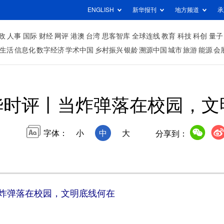
ENGLISH
新华报刊
地方频道
承
政
人事
国际
财经
网评
港澳
台湾
思客智库
全球连线
教育
科技
科创
量子
生活
信息化
数字经济
学术中国
乡村振兴
银龄
溯源中国
城市
旅游
能源
会
华时评丨当炸弹落在校园，文
字体：
小
中
大
分享到：
炸弹落在校园，文明底线何在