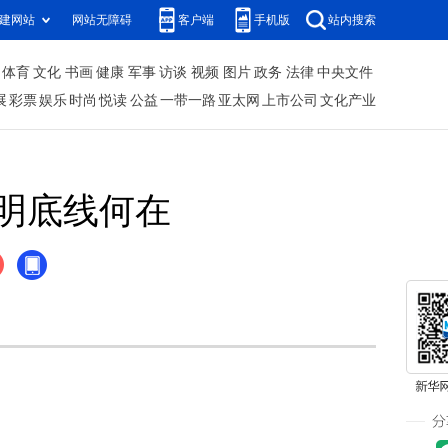
建网站
网站无障碍
客户端
手机版
站内搜索
体育
文化
书画
健康
军事
访谈
视频
图片
政务
法律
中央文件
展
彩票
娱乐
时尚
悦读
公益
一带一路
亚太网
上市公司
文化产业
明底线何在