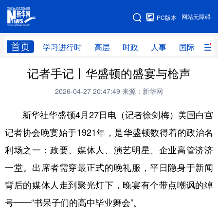
手机版
网站无障碍
PC版本
网站地图
首页
学习进行时
高层
时政
人事
国际
财
记者手记丨华盛顿的盛宴与枪声
学习进行时
高层
时政
人事
2026-04-27 20:47:49
来源：新华网
国际
财经
网评
港澳
新华社华盛顿4月27日电（记者徐剑梅）美国白宫
台湾
思客智库
全球连线
教育
记者协会晚宴始于1921年，是华盛顿数得着的政治名
科技
科创
量子
体育
利场之一：政要、媒体人、演艺明星、企业高管济济
文化
书画
健康
军事
一堂。出席者需穿最正式的晚礼服，平日隐身于新闻
访谈
视频
图片
政务
背后的媒体人走到聚光灯下，晚宴有个带点嘲讽的绰
法律
中央文件
金融
汽车
号——“书呆子们的高中毕业舞会”。
食品
人居
信息化
数字经济