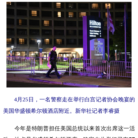
学术中国
乡村振兴
银龄
溯源中国
城市
旅游
能源
会展
彩票
娱乐
时尚
悦读
公益
一带一路
亚太网
上市公司
文化产业
地方频道
4月25日，一名警察走在举行白宫记者协会晚宴的
北京
天津
河北
山西
美国华盛顿希尔顿酒店附近。新华社记者李睿摄
辽宁
吉林
上海
江苏
浙江
安徽
福建
江西
今年是特朗普担任美国总统以来首次出席这一活