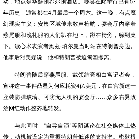
动，地点是华盛顿希尔顿酒店。晚宴在此举行已有57
山东
河南
湖北
湖南
年历史，通常都在4月最后一个周六。这一晚，有点魔
广东
广西
海南
重庆
幻现实主义：安检区域传来数声枪响，宴会厅内穿着
四川
贵州
云南
西藏
燕尾服和晚礼服的人们趴在地上，蹲在椅旁，躲到桌
陕西
甘肃
青海
宁夏
下。读心术表演者奥兹·珀尔曼当时站在特朗普身边。
新疆
内蒙古
黑龙江
他事后对美媒说，他和特朗普被迫匍匐撤离。
特朗普随后穿燕尾服、戴领结亮相白宫记者会，
多语种频道
宣称这一事件凸显为何应耗资4亿美元，在白宫新建一
English
Español
Français
عربى
座装防弹玻璃、可防无人机的宴会厅……众多右翼政
Русский язык
日本語
한국어
治网红动作整齐地转发。
Deutsch
Português
与此同时，“自导自演”等阴谋论在社交媒体上热
传，动机被设定为重振特朗普低迷的支持率。密歇根