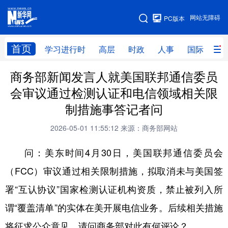
手机版
网站无障碍
PC版本
网站地图
首页
学习进行时
高层
时政
人事
国际
财
商务部新闻发言人就美国联邦通信委员
学习进行时
高层
时政
人事
会审议通过检测认证和电信领域相关限
国际
财经
网评
港澳
制措施事答记者问
台湾
思客智库
全球连线
教育
2026-05-01 11:55:12
来源：商务部网站
科技
科创
量子
体育
问：美东时间4月30日，美国联邦通信委员会
文化
书画
健康
军事
（FCC）审议通过相关限制措施，拟取消未与美国签
访谈
视频
图片
政务
署“互认协议”国家检测认证机构资质，禁止被列入所
法律
中央文件
金融
汽车
谓“覆盖清单”的实体在美开展电信业务。后续相关措施
将征求公众意见。请问商务部对此有何评论？
食品
人居
信息化
数字经济