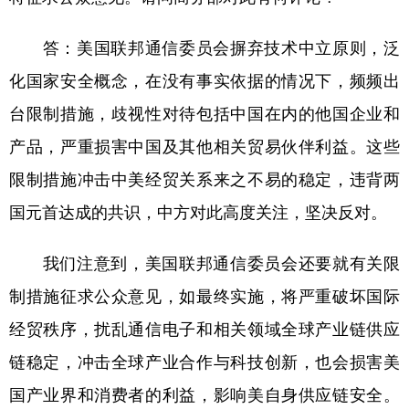
学术中国
乡村振兴
银龄
溯源中国
答：美国联邦通信委员会摒弃技术中立原则，泛
城市
旅游
能源
会展
化国家安全概念，在没有事实依据的情况下，频频出
台限制措施，歧视性对待包括中国在内的他国企业和
彩票
娱乐
时尚
悦读
产品，严重损害中国及其他相关贸易伙伴利益。这些
公益
一带一路
亚太网
上市公司
限制措施冲击中美经贸关系来之不易的稳定，违背两
文化产业
国元首达成的共识，中方对此高度关注，坚决反对。
地方频道
我们注意到，美国联邦通信委员会还要就有关限
制措施征求公众意见，如最终实施，将严重破坏国际
北京
天津
河北
山西
经贸秩序，扰乱通信电子和相关领域全球产业链供应
辽宁
吉林
上海
江苏
链稳定，冲击全球产业合作与科技创新，也会损害美
浙江
安徽
福建
江西
国产业界和消费者的利益，影响美自身供应链安全。