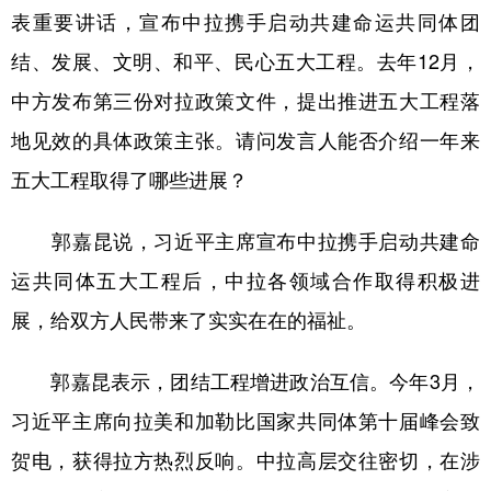
表重要讲话，宣布中拉携手启动共建命运共同体团
学术中国
乡村振兴
银龄
溯源中国
结、发展、文明、和平、民心五大工程。去年12月，
城市
旅游
能源
会展
中方发布第三份对拉政策文件，提出推进五大工程落
彩票
娱乐
时尚
悦读
地见效的具体政策主张。请问发言人能否介绍一年来
五大工程取得了哪些进展？
公益
一带一路
亚太网
上市公司
文化产业
郭嘉昆说，习近平主席宣布中拉携手启动共建命
运共同体五大工程后，中拉各领域合作取得积极进
地方频道
展，给双方人民带来了实实在在的福祉。
北京
天津
河北
山西
郭嘉昆表示，团结工程增进政治互信。今年3月，
辽宁
吉林
上海
江苏
习近平主席向拉美和加勒比国家共同体第十届峰会致
浙江
安徽
福建
江西
贺电，获得拉方热烈反响。中拉高层交往密切，在涉