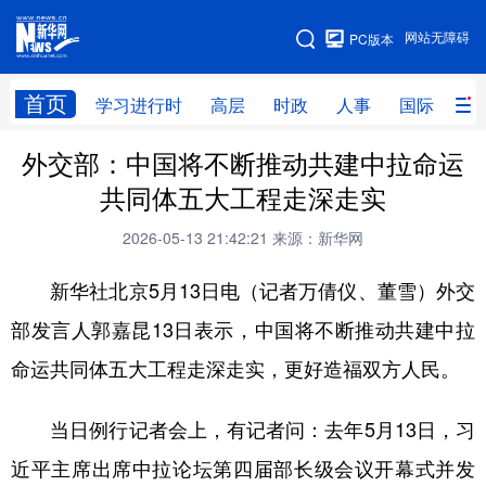
手机版
网站无障碍
PC版本
网站地图
首页
学习进行时
高层
时政
人事
国际
财
外交部：中国将不断推动共建中拉命运
学习进行时
高层
时政
人事
共同体五大工程走深走实
国际
财经
网评
港澳
2026-05-13 21:42:21
来源：新华网
台湾
思客智库
全球连线
教育
新华社北京5月13日电（记者万倩仪、董雪）外交
科技
科创
量子
体育
部发言人郭嘉昆13日表示，中国将不断推动共建中拉
文化
书画
健康
军事
命运共同体五大工程走深走实，更好造福双方人民。
访谈
视频
图片
政务
当日例行记者会上，有记者问：去年5月13日，习
法律
中央文件
金融
汽车
近平主席出席中拉论坛第四届部长级会议开幕式并发
食品
人居
信息化
数字经济