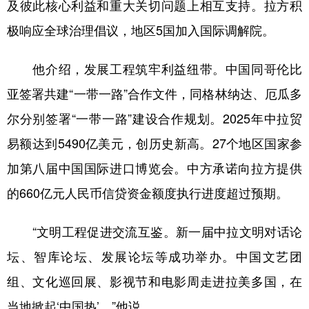
山东
河南
湖北
湖南
及彼此核心利益和重大关切问题上相互支持。拉方积
极响应全球治理倡议，地区5国加入国际调解院。
广东
广西
海南
重庆
四川
贵州
云南
西藏
他介绍，发展工程筑牢利益纽带。中国同哥伦比
陕西
甘肃
青海
宁夏
亚签署共建“一带一路”合作文件，同格林纳达、厄瓜多
尔分别签署“一带一路”建设合作规划。2025年中拉贸
新疆
内蒙古
黑龙江
易额达到5490亿美元，创历史新高。27个地区国家参
加第八届中国国际进口博览会。中方承诺向拉方提供
多语种频道
的660亿元人民币信贷资金额度执行进度超过预期。
English
Español
Français
عربى
Русский язык
日本語
한국어
“文明工程促进交流互鉴。新一届中拉文明对话论
坛、智库论坛、发展论坛等成功举办。中国文艺团
Deutsch
Português
组、文化巡回展、影视节和电影周走进拉美多国，在
当地掀起‘中国热’。”他说。