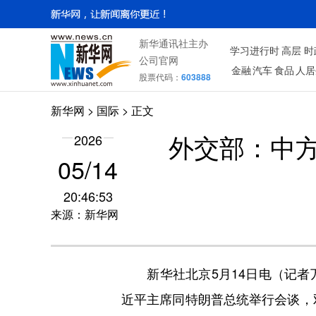
新华通讯社主办
学习进行时
高层
时
公司官网
金融
汽车
食品
人居
股票代码：
603888
新华网
>
国际
> 正文
2026
外交部：中
05/14
20:46:53
来源：新华网
新华社北京5月14日电（记者万
近平主席同特朗普总统举行会谈，