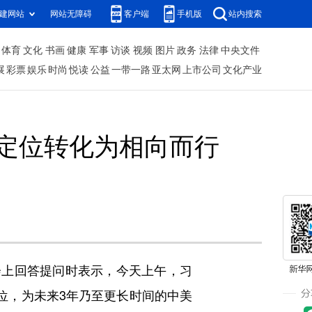
建网站
网站无障碍
客户端
手机版
站内搜索
体育
文化
书画
健康
军事
访谈
视频
图片
政务
法律
中央文件
展
彩票
娱乐
时尚
悦读
公益
一带一路
亚太网
上市公司
文化产业
定位转化为相向而行
会上回答提问时表示，今天上午，习
位，为未来3年乃至更长时间的中美