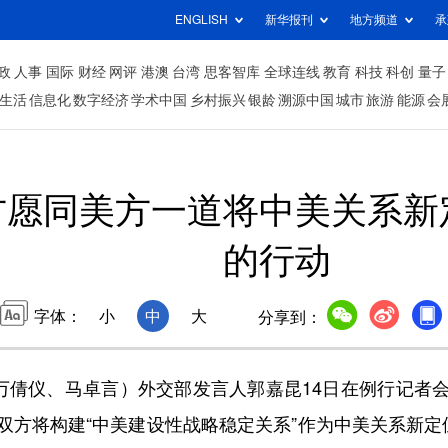
ENGLISH
新华报刊
地方频道
承
政
人事
国际
财经
网评
港澳
台湾
思客智库
全球连线
教育
科技
科创
量子
生活
信息化
数字经济
学术中国
乡村振兴
银龄
溯源中国
城市
旅游
能源
会
方愿同美方一道将中美关系新
的行动
字体：
小
中
大
分享到：
倩仪、马卓言）外交部发言人郭嘉昆14日在例行记者
双方将构建“中美建设性战略稳定关系”作为中美关系新定