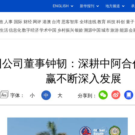
ENGLISH
新华报刊
地方频道
承
政
人事
国际
财经
网评
港澳
台湾
思客智库
全球连线
教育
科技
科创
量子
生活
信息化
数字经济
学术中国
乡村振兴
银龄
溯源中国
城市
旅游
能源
会
团公司董事钟韧：深耕中阿合
赢不断深入发展
字体：
小
中
大
分享到：