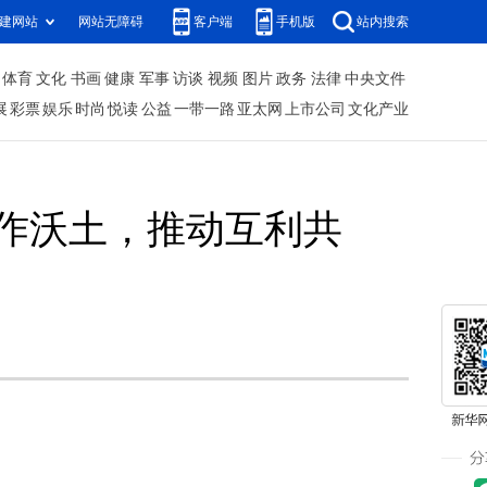
建网站
网站无障碍
客户端
手机版
站内搜索
体育
文化
书画
健康
军事
访谈
视频
图片
政务
法律
中央文件
展
彩票
娱乐
时尚
悦读
公益
一带一路
亚太网
上市公司
文化产业
作沃土，推动互利共