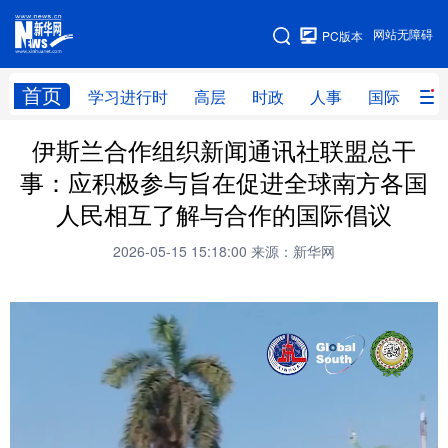
手机版
网站无障碍
PC版本
网站地图
首页
学习进行时
高层
时政
人事
国际
财
伊斯兰合作组织新闻通讯社联盟总干
学习进行时
高层
时政
人事
事：应积极参与旨在促进全球南方各国
国际
财经
网评
港澳
人民相互了解与合作的国际倡议
台湾
思客智库
全球连线
教育
2026-05-15 15:18:00
来源：新华网
科技
科创
量子
体育
文化
书画
健康
军事
访谈
视频
图片
政务
法律
中央文件
金融
汽车
食品
人居
信息化
数字经济