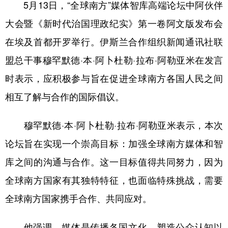
山东
河南
湖北
湖南
5月13日，“全球南方”媒体智库高端论坛中阿伙伴
大会暨《新时代治国理政纪实》第一卷阿文版发布会
广东
广西
海南
重庆
在埃及首都开罗举行。伊斯兰合作组织新闻通讯社联
四川
贵州
云南
西藏
盟总干事穆罕默德·本·阿卜杜勒·拉布·阿勒亚米在发言
陕西
甘肃
青海
宁夏
时表示，应积极参与旨在促进全球南方各国人民之间
新疆
内蒙古
黑龙江
相互了解与合作的国际倡议。
穆罕默德·本·阿卜杜勒·拉布·阿勒亚米表示，本次
多语种频道
论坛旨在实现一个崇高目标：加强全球南方媒体和智
English
Español
Français
عربى
库之间的沟通与合作。这一目标值得共同努力，因为
Русский язык
日本語
한국어
全球南方国家有其独特特征，也面临特殊挑战，需要
Deutsch
Português
全球南方国家携手合作、共同应对。
他强调，媒体是传播各国文化、塑造公众认知以