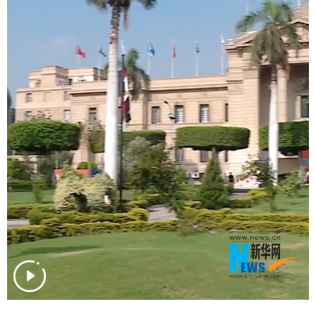
学术中国
乡村振兴
银龄
溯源中国
城市
旅游
能源
会展
彩票
娱乐
时尚
悦读
公益
一带一路
亚太网
上市公司
文化产业
地方频道
北京
天津
河北
山西
辽宁
吉林
上海
江苏
浙江
安徽
福建
江西