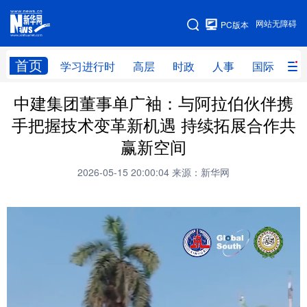
手机版
网站无障碍
PC版本
网站地图
首页
学习进行时
高层
时政
人事
国际
财
中建集团董事单广袖：与阿拉伯伙伴携
学习进行时
高层
时政
人事
手把握技术变革新机遇 持续拓展合作共
国际
财经
网评
港澳
赢新空间
台湾
思客智库
全球连线
教育
2026-05-15 20:00:04
来源：新华网
科技
科创
量子
体育
文化
书画
健康
军事
访谈
视频
图片
政务
法律
中央文件
金融
汽车
食品
人居
信息化
数字经济