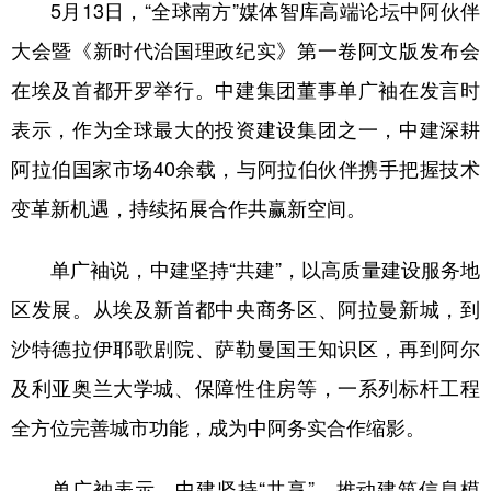
山东
河南
湖北
湖南
5月13日，“全球南方”媒体智库高端论坛中阿伙伴
大会暨《新时代治国理政纪实》第一卷阿文版发布会
广东
广西
海南
重庆
在埃及首都开罗举行。中建集团董事单广袖在发言时
四川
贵州
云南
西藏
表示，作为全球最大的投资建设集团之一，中建深耕
陕西
甘肃
青海
宁夏
阿拉伯国家市场40余载，与阿拉伯伙伴携手把握技术
新疆
内蒙古
黑龙江
变革新机遇，持续拓展合作共赢新空间。
单广袖说，中建坚持“共建”，以高质量建设服务地
多语种频道
区发展。从埃及新首都中央商务区、阿拉曼新城，到
English
Español
Français
عربى
沙特德拉伊耶歌剧院、萨勒曼国王知识区，再到阿尔
Русский язык
日本語
한국어
及利亚奥兰大学城、保障性住房等，一系列标杆工程
Deutsch
Português
全方位完善城市功能，成为中阿务实合作缩影。
单广袖表示，中建坚持“共享”，推动建筑信息模