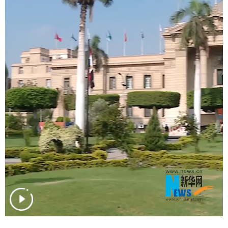
学术中国
乡村振兴
银龄
溯源中国
城市
旅游
能源
会展
彩票
娱乐
时尚
悦读
公益
一带一路
亚太网
上市公司
文化产业
地方频道
北京
天津
河北
山西
辽宁
吉林
上海
江苏
浙江
安徽
福建
江西