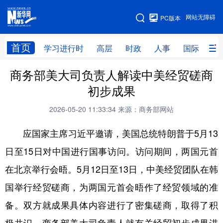
手机版
网站无障碍
PC版本
网站地图
首页
学习进行时
高层
时政
人事
国际
财
商务部美大司负责人解读中美经贸磋商
学习进行时
高层
时政
人事
初步成果
国际
财经
网评
港澳
2026-05-20 11:33:34
来源：商务部网站
台湾
思客智库
全球连线
教育
应国家主席习近平邀请，美国总统特朗普于5月13
科技
科创
量子
体育
日至15日对中国进行国事访问。访问期间，两国元首
文化
书画
健康
军事
在北京举行会晤。5月12日至13日，中美经贸团队在韩
访谈
视频
图片
政务
国举行经贸磋商，为两国元首会晤作了经贸领域的准
法律
中央文件
金融
汽车
备。双方就成果具体内容进行了密集磋商，取得了积
食品
人居
信息化
数字经济