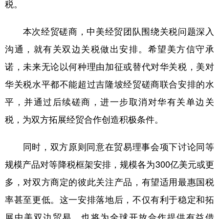
山东
河南
湖北
湖南
税。
广东
广西
海南
重庆
本次经贸磋商，中美经贸团队围绕关税问题深入
四川
贵州
云南
西藏
沟通，就有关双边关税做出安排。希望美方信守承
陕西
甘肃
青海
宁夏
诺，未来无论以何种理由加征或替代对华关税，美对
华关税水平都不能超过吉隆坡经贸磋商联合安排的水
新疆
内蒙古
黑龙江
平，并通过后续磋商，进一步取消对华有关单边关
税，为双方拓展经贸合作创造积极条件。
多语种频道
English
Español
Français
عربى
同时，双方原则同意在贸易理事会项下讨论同等
Русский язык
日本語
한국어
规模产品对等降税框架安排，规模各为300亿美元或更
多，对双方商定的彼此关注产品，有望适用最惠国税
Deutsch
Português
率甚至更低。这一安排落地后，不仅有利于稳定和拓
展中美双边贸易，也将为全球开放合作提供有益借