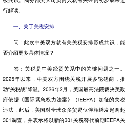
极共识。商务部美大司负责人就有关经贸初步成果进
行解读。
学术中国
乡村振兴
银龄
溯源中国
城市
旅游
能源
会展
一、关于关税安排
彩票
娱乐
时尚
悦读
问：此次中美双方就有关关税安排形成共识，能
公益
一带一路
亚太网
上市公司
否介绍更多具体情况？
文化产业
答：关税是中美经贸关系中的关键问题之一。
2025年以来，中美双方围绕关税开展多轮磋商，推
地方频道
动“关税战”降温。2026年2月，美国最高法院裁决美政
北京
天津
河北
山西
府依据《国际紧急权力法案》（IEEPA）加征的关税
辽宁
吉林
上海
江苏
违法，此后，美国对全球众多贸易伙伴相继发起两起
浙江
安徽
福建
江西
301调查，并表示将以新的301关税替代前期IEEPA关