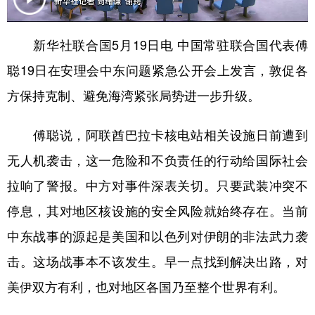
学术中国
乡村振兴
银龄
溯源中国
新华社联合国5月19日电 中国常驻联合国代表傅
城市
旅游
能源
会展
聪19日在安理会中东问题紧急公开会上发言，敦促各
彩票
娱乐
时尚
悦读
方保持克制、避免海湾紧张局势进一步升级。
公益
一带一路
亚太网
上市公司
傅聪说，阿联酋巴拉卡核电站相关设施日前遭到
文化产业
无人机袭击，这一危险和不负责任的行动给国际社会
拉响了警报。中方对事件深表关切。只要武装冲突不
地方频道
停息，其对地区核设施的安全风险就始终存在。当前
北京
天津
河北
山西
中东战事的源起是美国和以色列对伊朗的非法武力袭
辽宁
吉林
上海
江苏
击。这场战事本不该发生。早一点找到解决出路，对
美伊双方有利，也对地区各国乃至整个世界有利。
浙江
安徽
福建
江西