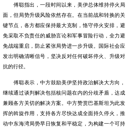
山东
河南
湖北
湖南
傅聪指出，一段时间以来，美伊总体维持停火局
广东
广西
海南
重庆
面，但局势升级风险依然存在。在当前战和转换的关
键节点，各方都应保持最大克制，恪守停火安排，避
四川
贵州
云南
西藏
免采取不负责任的威胁言论和军事冒险行动，全力避
陕西
甘肃
青海
宁夏
免战端重启，防止紧张局势进一步升级。国际社会应
新疆
内蒙古
黑龙江
发出明确清晰信号，坚决反对任何破坏停火、升级对
抗的行径。
多语种频道
傅聪表示，中方鼓励美伊坚持政治解决大方向，
English
Español
Français
عربى
继续通过谈判解决包括核问题在内的分歧矛盾，达成
Русский язык
日本語
한국어
兼顾各方关切的解决方案。中方赞赏巴基斯坦为此发
Deutsch
Português
挥的斡旋作用，支持各方尽快达成全面持久停火，推
动中东海湾局势早日恢复和平稳定，为构建一个可持