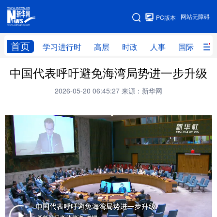
手机版
网站无障碍
PC版本
网站地图
首页
学习进行时
高层
时政
人事
国际
财
中国代表呼吁避免海湾局势进一步升级
学习进行时
高层
时政
人事
2026-05-20 06:45:27
来源：新华网
国际
财经
网评
港澳
台湾
思客智库
全球连线
教育
科技
科创
量子
体育
文化
书画
健康
军事
访谈
视频
图片
政务
法律
中央文件
金融
汽车
食品
人居
信息化
数字经济