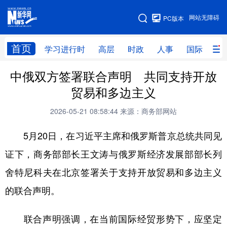
手机版
网站无障碍
PC版本
网站地图
首页
学习进行时
高层
时政
人事
国际
财
中俄双方签署联合声明 共同支持开放
学习进行时
高层
时政
人事
贸易和多边主义
国际
财经
网评
港澳
2026-05-21 08:58:44
来源：商务部网站
台湾
思客智库
全球连线
教育
5月20日，在习近平主席和俄罗斯普京总统共同见
科技
科创
量子
体育
证下，商务部部长王文涛与俄罗斯经济发展部部长列
文化
书画
健康
军事
舍特尼科夫在北京签署关于支持开放贸易和多边主义
访谈
视频
图片
政务
的联合声明。
法律
中央文件
金融
汽车
联合声明强调，在当前国际经贸形势下，应坚定
食品
人居
信息化
数字经济