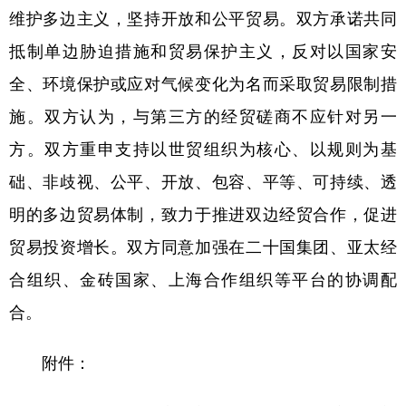
维护多边主义，坚持开放和公平贸易。双方承诺共同
学术中国
乡村振兴
银龄
溯源中国
抵制单边胁迫措施和贸易保护主义，反对以国家安
城市
旅游
能源
会展
全、环境保护或应对气候变化为名而采取贸易限制措
彩票
娱乐
时尚
悦读
施。双方认为，与第三方的经贸磋商不应针对另一
方。双方重申支持以世贸组织为核心、以规则为基
公益
一带一路
亚太网
上市公司
础、非歧视、公平、开放、包容、平等、可持续、透
文化产业
明的多边贸易体制，致力于推进双边经贸合作，促进
贸易投资增长。双方同意加强在二十国集团、亚太经
地方频道
合组织、金砖国家、上海合作组织等平台的协调配
北京
天津
河北
山西
合。
辽宁
吉林
上海
江苏
附件：
浙江
安徽
福建
江西