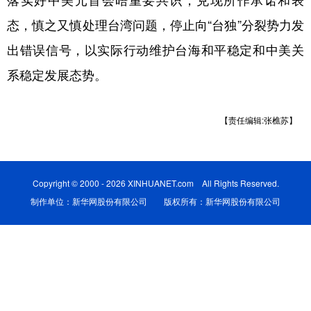
落实好中美元首会晤重要共识，兑现所作承诺和表
态，慎之又慎处理台湾问题，停止向“台独”分裂势力发
学术中国
乡村振兴
银龄
溯源中国
出错误信号，以实际行动维护台海和平稳定和中美关
城市
旅游
能源
会展
系稳定发展态势。
彩票
娱乐
时尚
悦读
公益
一带一路
亚太网
上市公司
【责任编辑:张樵苏】
文化产业
Copyright © 2000 - 2026 XINHUANET.com All Rights Reserved.
地方频道
制作单位：新华网股份有限公司 版权所有：新华网股份有限公司
北京
天津
河北
山西
辽宁
吉林
上海
江苏
浙江
安徽
福建
江西