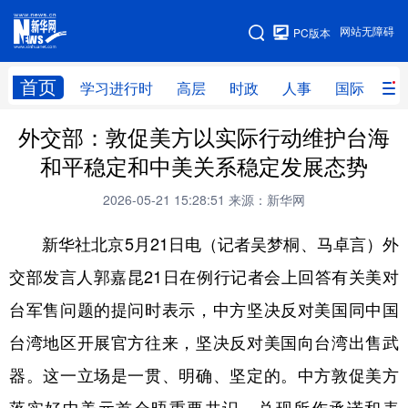
手机版
网站无障碍
PC版本
网站地图
首页
学习进行时
高层
时政
人事
国际
财
外交部：敦促美方以实际行动维护台海
学习进行时
高层
时政
人事
和平稳定和中美关系稳定发展态势
国际
财经
网评
港澳
2026-05-21 15:28:51
来源：新华网
台湾
思客智库
全球连线
教育
新华社北京5月21日电（记者吴梦桐、马卓言）外
科技
科创
量子
体育
交部发言人郭嘉昆21日在例行记者会上回答有关美对
文化
书画
健康
军事
台军售问题的提问时表示，中方坚决反对美国同中国
访谈
视频
图片
政务
台湾地区开展官方往来，坚决反对美国向台湾出售武
法律
中央文件
金融
汽车
器。这一立场是一贯、明确、坚定的。中方敦促美方
食品
人居
信息化
数字经济