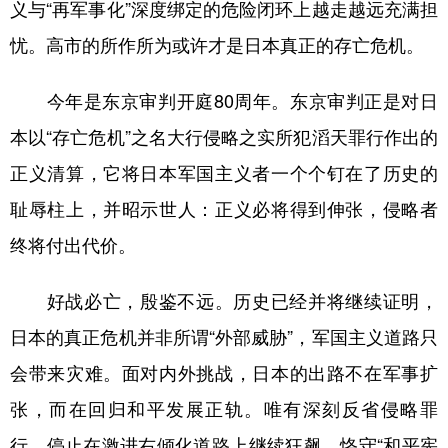
义与“再军事化”深度绑定的危险闭环上越走越远充满担
忧。高市的所作所为或许才是日本真正的存亡危机。
今年是东京审判开庭80周年。东京审判正是对日
本以“存亡危机”之名大行侵略之实所犯滔天罪行作出的
正义清算，它将日本军国主义者一个个钉在了历史的
耻辱柱上，并昭示世人：正义必将得到伸张，侵略者
终将付出代价。
好战必亡，殷鉴不远。历史已经并将继续证明，
日本的真正危机并非所谓“外部威胁”，军国主义道路只
会带来灾难。面对内外挑战，日本的出路不在军事扩
张，而在回归和平发展正轨。唯有深刻反省侵略罪
行，停止在激进右倾化道路上继续狂飙，恪守“和平宪