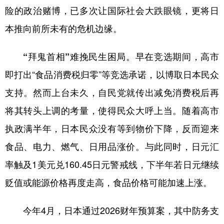
险的政治赌博，已多次让国际社会大跌眼镜，更将日
学术中国
乡村振兴
银龄
溯源中国
本推向前所未有的危机边缘。
城市
旅游
能源
会展
“拜鬼首相”难挽民生困局。
早在竞选期间，高市
彩票
娱乐
时尚
悦读
即打出“食品消费税归零”等竞选承诺，以博取日本民众
公益
一带一路
亚太网
上市公司
支持。然而上台未久，自民党就传出减免消费税后再
文化产业
将其转头上调的考量，使得民众大呼上当。随着高市
执政满半年，日本民众没有等到物价下降，反而迎来
地方频道
食品、电力、燃气、日用品涨价。与此同时，日元汇
北京
天津
河北
山西
率触及1美元兑160.45日元警戒线，下半年若日元继续
贬值或能源价格再度走高，食品价格可能加速上涨。
辽宁
吉林
上海
江苏
浙江
安徽
福建
江西
今年4月，日本通过2026财年预算案，其中防务支