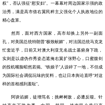
权”，否认强征“慰安妇”。一幕幕对周边国家示强的政
治秀，满是高市借右翼民粹主义强化个人执政地位的
精心盘算。
然而，面对西方国家，高市却换上另外一副面
孔，对美国总统特朗普“极致献媚”，对法国总统马克龙
忙套近乎，日前又对澳大利亚无名战士墓俯身下跪，
实则是以虚伪作秀姿态遮掩右翼扩张野心，口蜜腹剑
的投机嘴脸昭然若揭。“铁娘子”人设碎了一地，不但成
为国际社会调侃玩味的笑料，也让日本舆论直呼“对这
样的首相感到羞耻”。
阿谀谄媚，徒增骂名；挑衅树敌，必遭反噬。针