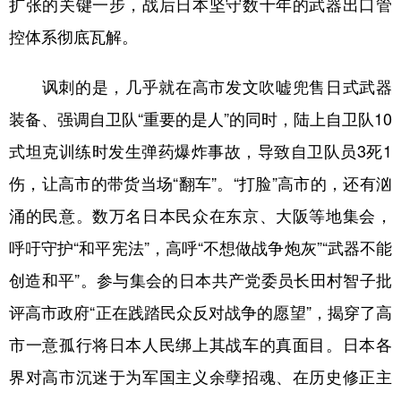
扩张的关键一步，战后日本坚守数十年的武器出口管
控体系彻底瓦解。
讽刺的是，几乎就在高市发文吹嘘兜售日式武器
装备、强调自卫队“重要的是人”的同时，陆上自卫队10
式坦克训练时发生弹药爆炸事故，导致自卫队员3死1
伤，让高市的带货当场“翻车”。“打脸”高市的，还有汹
涌的民意。数万名日本民众在东京、大阪等地集会，
呼吁守护“和平宪法”，高呼“不想做战争炮灰”“武器不能
创造和平”。参与集会的日本共产党委员长田村智子批
评高市政府“正在践踏民众反对战争的愿望”，揭穿了高
市一意孤行将日本人民绑上其战车的真面目。日本各
界对高市沉迷于为军国主义余孽招魂、在历史修正主