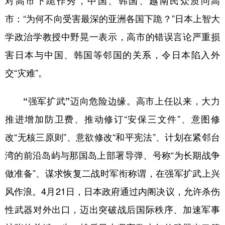
对高市下跪作秀，中国、韩国、越南民众质问高
市：“为何不向受害最深的亚洲各国下跪？”日本上智大
学政治学教授中野晃一表示，高市的错误言论严重损
害日本与中国、韩国等邻国的关系，令日本陷入外
交“灾难”。
“强军扩武”迈向危险边缘。
高市上任以来，大力
推进增加防卫费、推动修订“安保三文件”、意图修
改“无核三原则”、意欲修改“和平宪法”、计划在紧邻台
湾的前沿岛屿与那国岛上部署导弹、号称“为长期战争
做准备”、谋求恢复二战时军衔称谓，在强军扩武上兴
风作浪。4月21日，日本政府通过内阁决议，允许杀伤
性武器对外出口，迈出突破战后国际秩序、加速军事