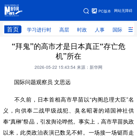
手机版
网站无障碍
PC版本
网站地图
首页
学习进行时
高层
时政
人事
国际
财
“拜鬼”的高市才是日本真正“存亡危
学习进行时
高层
时政
人事
机”所在
国际
财经
网评
港澳
2026-05-22 15:43:54
来源：新华网
台湾
思客智库
全球连线
教育
国际问题观察员 文思远
科技
科创
量子
体育
文化
书画
健康
军事
不久前，日本首相高市早苗以“内阁总理大臣”名
义，向供奉二战甲级战犯、臭名昭著的靖国神社供
访谈
视频
图片
政务
奉“真榊”祭品，引发舆论哗然。事实上，高市早苗执政
法律
中央文件
金融
汽车
以来，此类政治表演已数见不鲜。一场接一场铤而走
食品
人居
信息化
数字经济