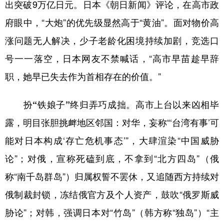
山东
河南
湖北
湖南
出突破9万亿日元。日本《朝日新闻》评论，在高市政
府眼中，“大炮”的优先级显然高于“黄油”。面对物价高
广东
广西
海南
重庆
涨问题无人解决，少子老龄化困境持续加剧，竞选口
四川
贵州
云南
西藏
号一一落空，日本网友不禁喊话，“高市早苗趁早辞
陕西
甘肃
青海
宁夏
职，她早已失去作为首相存在的价值。”
新疆
内蒙古
黑龙江
扮“铁娘子”终归弄巧成拙。
高市上台以来凶相毕
露，明目张胆挑衅地区邻国：对华，妄称“‘台湾有事’可
多语种频道
能对日本构成‘存亡危机事态’”，大肆渲染“中国威胁
English
Español
Français
عربى
论”；对俄，宣称死磕到底，不拿到“北方四岛”（俄
Русский язык
日本語
한국어
称“南千岛群岛”）归属权誓不罢休，又追随西方持续对
Deutsch
Português
俄制裁封锁，冻结俄官方及个人资产，鼓吹“俄罗斯威
胁论”；对韩，强调日本对“竹岛”（韩方称“独岛”）“主