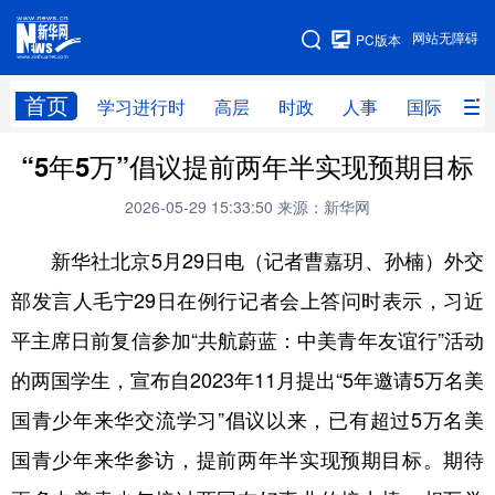
手机版
网站无障碍
PC版本
网站地图
首页
学习进行时
高层
时政
人事
国际
财
“5年5万”倡议提前两年半实现预期目标
学习进行时
高层
时政
人事
2026-05-29 15:33:50
来源：新华网
国际
财经
网评
港澳
新华社北京5月29日电（记者曹嘉玥、孙楠）外交
台湾
思客智库
全球连线
教育
部发言人毛宁29日在例行记者会上答问时表示，习近
科技
科创
量子
体育
平主席日前复信参加“共航蔚蓝：中美青年友谊行”活动
文化
书画
健康
军事
的两国学生，宣布自2023年11月提出“5年邀请5万名美
访谈
视频
图片
政务
国青少年来华交流学习”倡议以来，已有超过5万名美
法律
中央文件
金融
汽车
国青少年来华参访，提前两年半实现预期目标。期待
食品
人居
信息化
数字经济