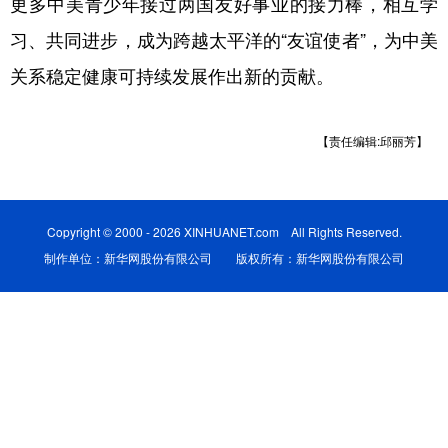
更多中美青少年接过两国友好事业的接力棒，相互学
习、共同进步，成为跨越太平洋的“友谊使者”，为中美
学术中国
乡村振兴
银龄
溯源中国
关系稳定健康可持续发展作出新的贡献。
城市
旅游
能源
会展
彩票
娱乐
时尚
悦读
【责任编辑:邱丽芳】
公益
一带一路
亚太网
上市公司
文化产业
Copyright © 2000 - 2026 XINHUANET.com All Rights Reserved.
制作单位：新华网股份有限公司 版权所有：新华网股份有限公司
地方频道
北京
天津
河北
山西
辽宁
吉林
上海
江苏
浙江
安徽
福建
江西