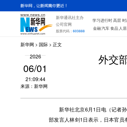
新华通讯社主办
学习进行时
高层
时
公司官网
金融
汽车
食品
人居
股票代码：
603888
新华网
>
国际
> 正文
2026
外交
06/01
21:09:44
来源：新华网
新华社北京6月1日电（记者孙楠
部发言人林剑1日表示，日本官员