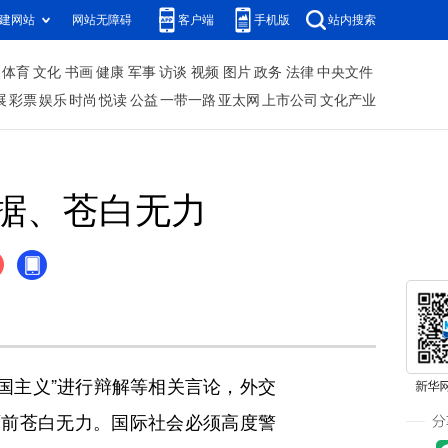
建网站
网站无障碍
客户端
手机版
站内搜索
体育
文化
书画
健康
军事
访谈
视频
图片
政务
法律
中央文件
展
彩票
娱乐
时尚
悦读
公益
一带一路
亚太网
上市公司
文化产业
据、苍白无力
国主义”进行辩解等相关言论，外交
面前苍白无力。国际社会必须高度警