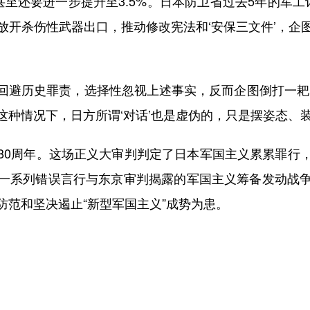
甚至还要进一步提升至3.5%。日本防卫省过去5年的军
放开杀伤性武器出口，推动修改宪法和‘安保三文件’，企
避历史罪责，选择性忽视上述事实，反而企图倒打一耙、
种情况下，日方所谓‘对话’也是虚伪的，只是摆姿态、
0周年。这场正义大审判判定了日本军国主义累累罪行，
一系列错误言行与东京审判揭露的军国主义筹备发动战
防范和坚决遏止“新型军国主义”成势为患。