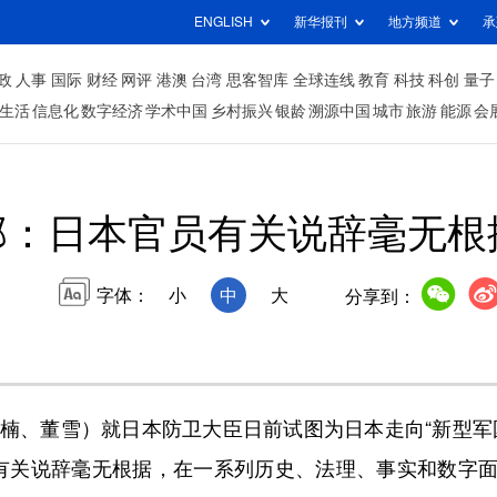
ENGLISH
新华报刊
地方频道
承
政
人事
国际
财经
网评
港澳
台湾
思客智库
全球连线
教育
科技
科创
量子
生活
信息化
数字经济
学术中国
乡村振兴
银龄
溯源中国
城市
旅游
能源
会
部：日本官员有关说辞毫无根
字体：
小
中
大
分享到：
、董雪）就日本防卫大臣日前试图为日本走向“新型军
有关说辞毫无根据，在一系列历史、法理、事实和数字