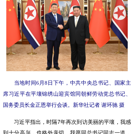
山东
河南
湖北
湖南
广东
广西
海南
重庆
四川
贵州
云南
西藏
陕西
甘肃
青海
宁夏
新疆
内蒙古
黑龙江
多语种频道
当地时间6月8日下午，中共中央总书记、国家主
English
Español
Français
عربى
席习近平在平壤锦绣山迎宾馆同朝鲜劳动党总书记、
Русский язык
日本語
한국어
国务委员长金正恩举行会谈。
新华社记者 谢环驰 摄
Deutsch
Português
习近平指出，时隔7年再次到访美丽的平壤，我感
到十分高兴，也格外亲切。我愿同总书记同志一道，