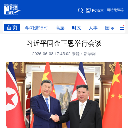
手机版
网站无障碍
PC版本
网站地图
首页
学习进行时
高层
时政
人事
国际
财
习近平同金正恩举行会谈
学习进行时
高层
时政
人事
2026-06-08 17:45:02
来源：新华网
国际
财经
网评
港澳
台湾
思客智库
全球连线
教育
科技
科创
量子
体育
文化
书画
健康
军事
访谈
视频
图片
政务
法律
中央文件
金融
汽车
食品
人居
信息化
数字经济