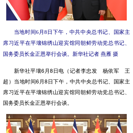
学术中国
乡村振兴
银龄
溯源中国
城市
旅游
能源
会展
当地时间6月8日下午，中共中央总书记、国家主
彩票
娱乐
时尚
悦读
席习近平在平壤锦绣山迎宾馆同朝鲜劳动党总书记、
公益
一带一路
亚太网
上市公司
国务委员长金正恩举行会谈。
新华社记者 燕雁 摄
文化产业
新华社平壤6月8日电（记者李忠发 杨依军 王
超）当地时间6月8日下午，中共中央总书记、国家主
地方频道
席习近平在平壤锦绣山迎宾馆同朝鲜劳动党总书记、
北京
天津
河北
山西
国务委员长金正恩举行会谈。
辽宁
吉林
上海
江苏
浙江
安徽
福建
江西