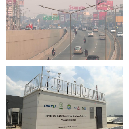
山东
河南
湖北
湖南
广东
广西
海南
重庆
四川
贵州
云南
西藏
陕西
甘肃
青海
宁夏
新疆
内蒙古
黑龙江
多语种频道
English
Español
Français
عربى
Русский язык
日本語
한국어
Deutsch
Português