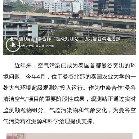
学术中国
乡村振兴
银龄
溯源中国
城市
旅游
能源
会展
彩票
娱乐
时尚
悦读
公益
一带一路
亚太网
上市公司
文化产业
近年来，空气污染已成为泰国首都曼谷突出的环
境问题。今年4月，位于曼谷北部的泰国农业大学的一
处大气环境超级观测站投入运行。作为中泰合作“曼谷
地方频道
清洁空气”项目的重要阶段性成果，观测站正通过实时
北京
天津
河北
山西
监测颗粒物组分、气态污染物和气象变化，为曼谷空
辽宁
吉林
上海
江苏
气污染精准溯源和科学治理提供支撑。
浙江
安徽
福建
江西