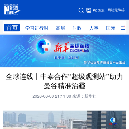
手机版
网站无障碍
PC版本
网站地图
首页
学习进行时
高层
时政
人事
国际
财
学习进行时
高层
时政
人事
国际
财经
网评
港澳
台湾
思客智库
全球连线
教育
全球连线丨中泰合作“超级观测站”助力
科技
科创
量子
体育
曼谷精准治霾
文化
书画
健康
军事
2026-06-08 21:11:38
来源：新华社
访谈
视频
图片
政务
法律
中央文件
金融
汽车
食品
人居
信息化
数字经济