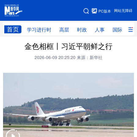
手机版
网站无障碍
PC版本
网站地图
首页
学习进行时
高层
时政
人事
国际
财
金色相框丨习近平朝鲜之行
学习进行时
高层
时政
人事
2026-06-09 20:25:20
来源：新华社
国际
财经
网评
港澳
台湾
思客智库
全球连线
教育
科技
科创
量子
体育
文化
书画
健康
军事
访谈
视频
图片
政务
法律
中央文件
金融
汽车
食品
人居
信息化
数字经济