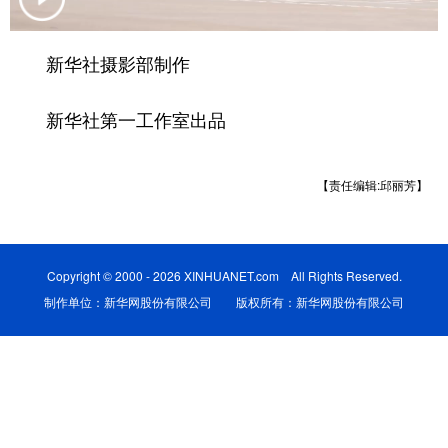
学术中国
乡村振兴
银龄
溯源中国
新华社摄影部制作
城市
旅游
能源
会展
新华社第一工作室出品
彩票
娱乐
时尚
悦读
公益
一带一路
亚太网
上市公司
【责任编辑:邱丽芳】
文化产业
Copyright © 2000 - 2026 XINHUANET.com All Rights Reserved.
地方频道
制作单位：新华网股份有限公司 版权所有：新华网股份有限公司
北京
天津
河北
山西
辽宁
吉林
上海
江苏
浙江
安徽
福建
江西