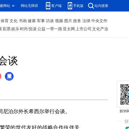
建网站
网站无障碍
客户端
手机版
站内搜索
体育
文化
书画
健康
军事
访谈
视频
图片
政务
法律
中央文件
展
彩票
娱乐
时尚
悦读
公益
一带一路
亚太网
上市公司
文化产业
会谈
同尼泊尔外长希西尔举行会谈。
繁荣的世代友好的战略合作伙伴关