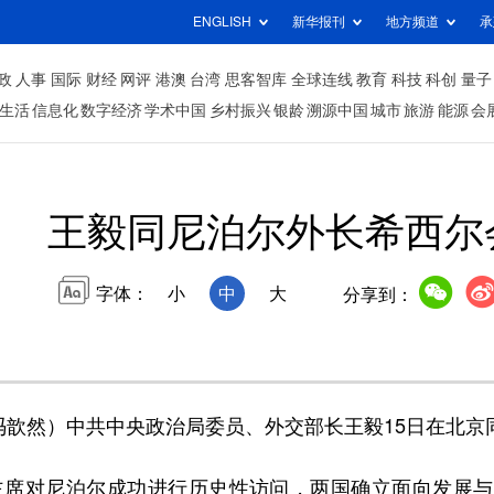
ENGLISH
新华报刊
地方频道
承
政
人事
国际
财经
网评
港澳
台湾
思客智库
全球连线
教育
科技
科创
量子
生活
信息化
数字经济
学术中国
乡村振兴
银龄
溯源中国
城市
旅游
能源
会
王毅同尼泊尔外长希西尔
字体：
小
中
大
分享到：
歆然）中共中央政治局委员、外交部长王毅15日在北京
主席对尼泊尔成功进行历史性访问，两国确立面向发展与