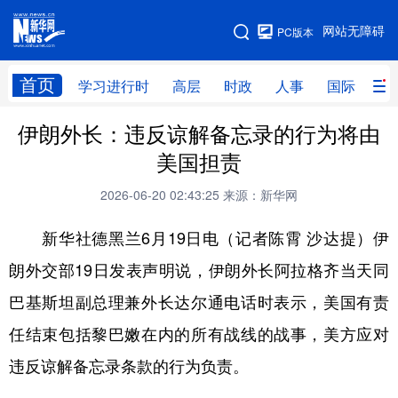
手机版
网站无障碍
PC版本
网站地图
首页
学习进行时
高层
时政
人事
国际
财
伊朗外长：违反谅解备忘录的行为将由
学习进行时
高层
时政
人事
美国担责
国际
财经
网评
港澳
2026-06-20 02:43:25
来源：新华网
台湾
思客智库
全球连线
教育
新华社德黑兰6月19日电（记者陈霄 沙达提）伊
科技
科创
量子
体育
朗外交部19日发表声明说，伊朗外长阿拉格齐当天同
文化
书画
健康
军事
巴基斯坦副总理兼外长达尔通电话时表示，美国有责
访谈
视频
图片
政务
任结束包括黎巴嫩在内的所有战线的战事，美方应对
法律
中央文件
金融
汽车
违反谅解备忘录条款的行为负责。
食品
人居
信息化
数字经济