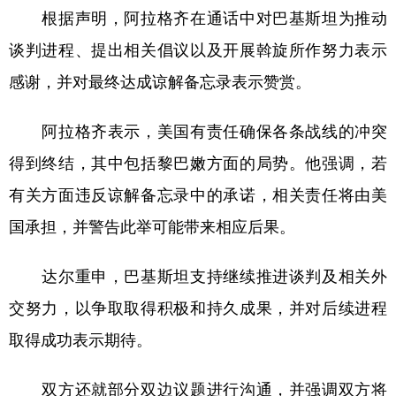
根据声明，阿拉格齐在通话中对巴基斯坦为推动
学术中国
乡村振兴
银龄
溯源中国
谈判进程、提出相关倡议以及开展斡旋所作努力表示
城市
旅游
能源
会展
感谢，并对最终达成谅解备忘录表示赞赏。
彩票
娱乐
时尚
悦读
阿拉格齐表示，美国有责任确保各条战线的冲突
公益
一带一路
亚太网
上市公司
得到终结，其中包括黎巴嫩方面的局势。他强调，若
文化产业
有关方面违反谅解备忘录中的承诺，相关责任将由美
国承担，并警告此举可能带来相应后果。
地方频道
达尔重申，巴基斯坦支持继续推进谈判及相关外
北京
天津
河北
山西
交努力，以争取取得积极和持久成果，并对后续进程
辽宁
吉林
上海
江苏
取得成功表示期待。
浙江
安徽
福建
江西
双方还就部分双边议题进行沟通，并强调双方将