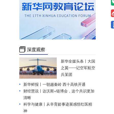
深度观察
新华全媒头条丨
大国
之翼——记空军航空
兵某团
新华鲜报丨一朝越秦岭 西十高铁开通
财经慧说丨达沃斯+链博会，这个共识更加
清晰
科学与健康丨从辛育龄事迹展感悟红医精
神