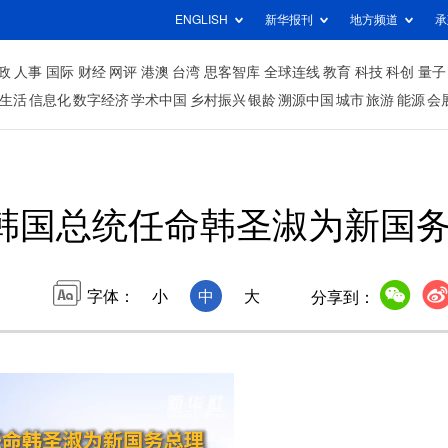
ENGLISH
新华报刊
地方频道
承
政
人事
国际
财经
网评
港澳
台湾
思客智库
全球连线
教育
科技
科创
量子
生活
信息化
数字经济
学术中国
乡村振兴
银龄
溯源中国
城市
旅游
能源
会
韩国总统任命韩圣淑为新国
字体：
小
中
大
分享到：