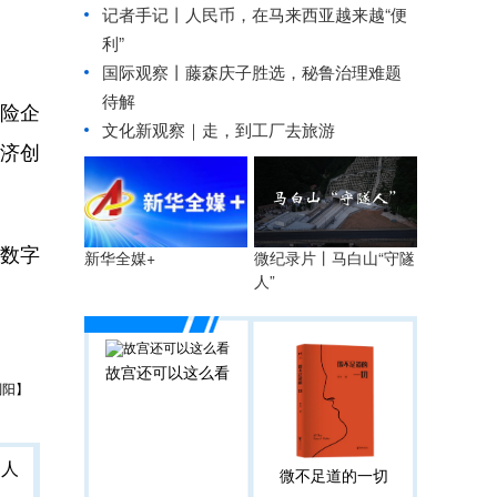
记者手记丨人民币，在马来西亚越来越“便
利”
国际观察丨
藤森庆子胜选，秘鲁治理难题
待解
风险企
文化新观察｜走，到工厂去旅游
经济创
数字
微纪录片丨马白山“守隧
新华全媒+
人”
故宫还可以这么看
刘阳】
微不足道的一切
人