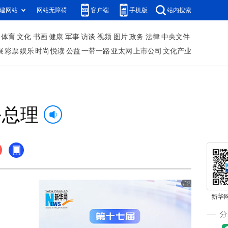
建网站
网站无障碍
客户端
手机版
站内搜索
体育
文化
书画
健康
军事
访谈
视频
图片
政务
法律
中央文件
展
彩票
娱乐
时尚
悦读
公益
一带一路
亚太网
上市公司
文化产业
务总理