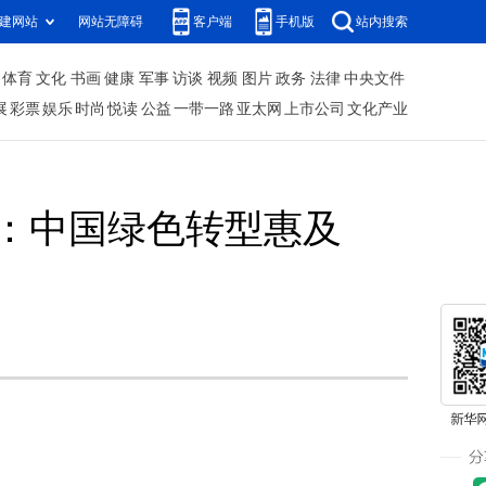
建网站
网站无障碍
客户端
手机版
站内搜索
体育
文化
书画
健康
军事
访谈
视频
图片
政务
法律
中央文件
展
彩票
娱乐
时尚
悦读
公益
一带一路
亚太网
上市公司
文化产业
：中国绿色转型惠及