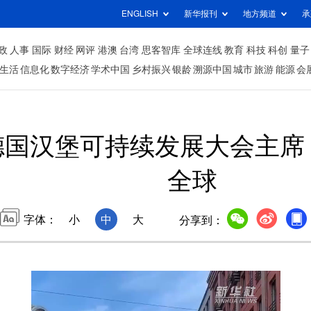
ENGLISH
新华报刊
地方频道
承
政
人事
国际
财经
网评
港澳
台湾
思客智库
全球连线
教育
科技
科创
量子
生活
信息化
数字经济
学术中国
乡村振兴
银龄
溯源中国
城市
旅游
能源
会
德国汉堡可持续发展大会主席
全球
字体：
小
中
大
分享到：