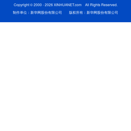
Copyright © 2000 - 2026 XINHUANET.com All Rights Reserved.
学术中国
乡村振兴
银龄
溯源中国
制作单位：新华网股份有限公司 版权所有：新华网股份有限公司
城市
旅游
能源
会展
彩票
娱乐
时尚
悦读
公益
一带一路
亚太网
上市公司
文化产业
地方频道
北京
天津
河北
山西
辽宁
吉林
上海
江苏
浙江
安徽
福建
江西