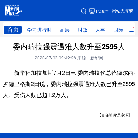
手机版
网站无障碍
PC版本
网站地图
首页
学习进行时
高层
时政
人事
国际
财
委内瑞拉强震遇难人数升至2595人
学习进行时
高层
时政
人事
2026-07-03 09:42:28
来源：新华网
国际
财经
网评
港澳
新华社加拉加斯7月2日电 委内瑞拉代总统德尔西·
台湾
思客智库
全球连线
教育
罗德里格斯2日说，委内瑞拉强震遇难人数已升至2595
科技
科创
量子
体育
人、受伤人数已超1.2万人。
文化
书画
健康
军事
访谈
视频
图片
政务
【责任编辑:吴京泽】
法律
中央文件
金融
汽车
食品
人居
信息化
数字经济