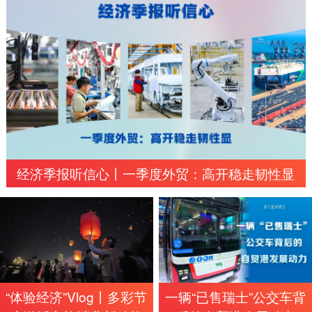
经济季报听信心丨一季度外贸：高开稳走韧性显
“体验经济”Vlog丨多彩节
一辆“已售瑞士”公交车背