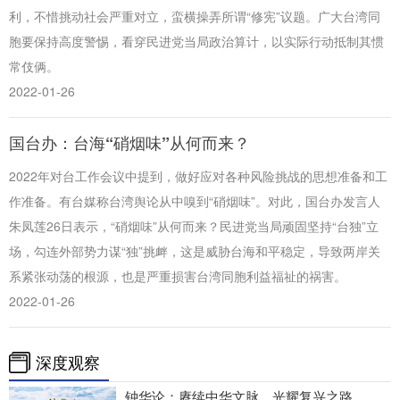
利，不惜挑动社会严重对立，蛮横操弄所谓“修宪”议题。广大台湾同
胞要保持高度警惕，看穿民进党当局政治算计，以实际行动抵制其惯
常伎俩。
2022-01-26
国台办：台海“硝烟味”从何而来？
2022年对台工作会议中提到，做好应对各种风险挑战的思想准备和工
作准备。有台媒称台湾舆论从中嗅到“硝烟味”。对此，国台办发言人
朱凤莲26日表示，“硝烟味”从何而来？民进党当局顽固坚持“台独”立
场，勾连外部势力谋“独”挑衅，这是威胁台海和平稳定，导致两岸关
系紧张动荡的根源，也是严重损害台湾同胞利益福祉的祸害。
2022-01-26
深度观察
钟华论：赓续中华文脉，光耀复兴之路