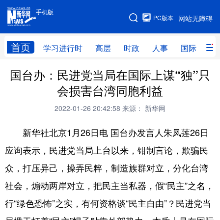
手机版
手机版
PC版本
网站无障碍
网站地图
首页
学习进行时
高层
时政
人事
国际
财
国台办：民进党当局在国际上谋“独”只
学习进行时
高层
时政
人事
会损害台湾同胞利益
国际
财经
网评
港澳
2022-01-26 20:42:58
来源： 新华网
台湾
思客智库
全球连线
教育
新华社北京1月26日电 国台办发言人朱凤莲26日
科技
科创
量子
体育
应询表示，民进党当局上台以来，钳制言论，欺骗民
文化
书画
健康
军事
众，打压异己，操弄民粹，制造族群对立，分化台湾
访谈
视频
图片
政务
社会，煽动两岸对立，把民主当私器，假“民主”之名，
法律
中央文件
金融
汽车
行“绿色恐怖”之实，有何资格谈“民主自由”？民进党当
食品
人居
信息化
数字经济