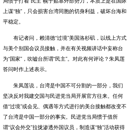
局惯于打着“民主”幌子贴靠外部势力，本质上是在国际
上谋“独”，只会损害台湾同胞的切身利益，破坏台海和
学术中国
乡村振兴
银龄
溯源中国
平稳定。
城市
旅游
能源
会展
彩票
娱乐
时尚
悦读
有记者问，赖清德“过境”美国洛杉矶，以线上方式
与美个别国会议员接触，并在有关视频讲话中妄称台
公益
一带一路
亚太网
上市公司
为“国家”，吹嘘台所谓“民主”。对此有何评论？朱凤莲
文化产业
答问时作上述表示。
地方频道
朱凤莲说，台湾是中国不可分割的一部分，我们
坚决反对我建交国与民进党当局开展官方往来。任何
北京
天津
河北
山西
借“过境”或会见、偶遇等方式进行的美台接触都改变不
辽宁
吉林
上海
江苏
了台湾是中国一部分的事实。民进党当局惯于借所
浙江
安徽
福建
江西
谓“议会外交”拉拢渗透外国议员，制造谋“独”活动获得