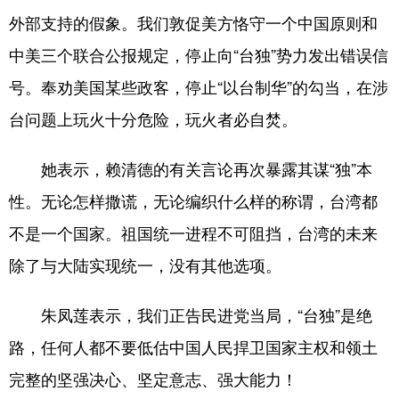
山东
河南
湖北
湖南
外部支持的假象。我们敦促美方恪守一个中国原则和
广东
广西
海南
重庆
中美三个联合公报规定，停止向“台独”势力发出错误信
四川
贵州
云南
西藏
号。奉劝美国某些政客，停止“以台制华”的勾当，在涉
台问题上玩火十分危险，玩火者必自焚。
陕西
甘肃
青海
宁夏
新疆
内蒙古
黑龙江
她表示，赖清德的有关言论再次暴露其谋“独”本
性。无论怎样撒谎，无论编织什么样的称谓，台湾都
多语种频道
不是一个国家。祖国统一进程不可阻挡，台湾的未来
除了与大陆实现统一，没有其他选项。
English
Español
Français
عربى
Русский язык
日本語
한국어
朱凤莲表示，我们正告民进党当局，“台独”是绝
Deutsch
Português
路，任何人都不要低估中国人民捍卫国家主权和领土
完整的坚强决心、坚定意志、强大能力！