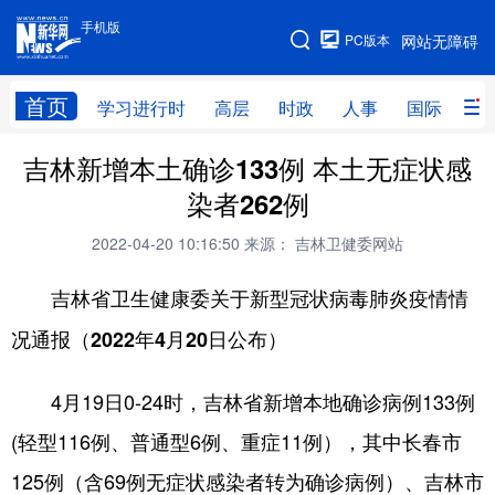
手机版
手机版
PC版本
网站无障碍
网站地图
首页
学习进行时
高层
时政
人事
国际
财
吉林新增本土确诊133例 本土无症状感
学习进行时
高层
时政
人事
染者262例
国际
财经
网评
港澳
2022-04-20 10:16:50
来源： 吉林卫健委网站
台湾
思客智库
全球连线
教育
吉林省卫生健康委关于新型冠状病毒肺炎疫情情
科技
科创
量子
体育
况通报（2022年4月20日公布）
文化
书画
健康
军事
4月19日0-24时，吉林省新增本地确诊病例133例
访谈
视频
图片
政务
(轻型116例、普通型6例、重症11例），其中长春市
法律
中央文件
金融
汽车
125例（含69例无症状感染者转为确诊病例）、吉林市
食品
人居
信息化
数字经济