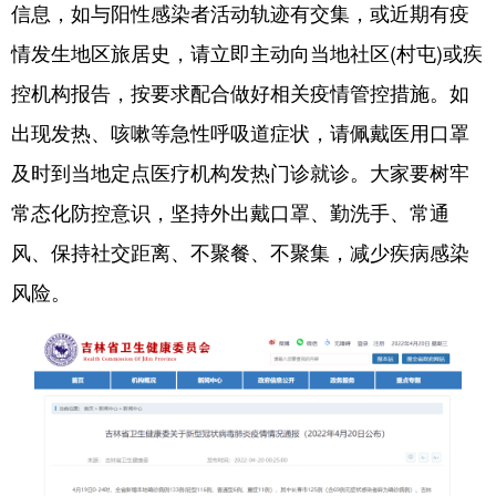
山东
河南
湖北
湖南
信息，如与阳性感染者活动轨迹有交集，或近期有疫
情发生地区旅居史，请立即主动向当地社区(村屯)或疾
广东
广西
海南
重庆
控机构报告，按要求配合做好相关疫情管控措施。如
四川
贵州
云南
西藏
出现发热、咳嗽等急性呼吸道症状，请佩戴医用口罩
陕西
甘肃
青海
宁夏
及时到当地定点医疗机构发热门诊就诊。大家要树牢
新疆
内蒙古
黑龙江
常态化防控意识，坚持外出戴口罩、勤洗手、常通
风、保持社交距离、不聚餐、不聚集，减少疾病感染
多语种频道
风险。
English
Español
Français
عربى
Русский язык
日本語
한국어
Deutsch
Português