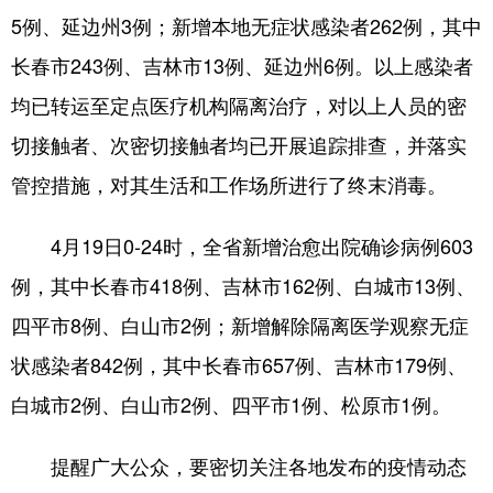
5例、延边州3例；新增本地无症状感染者262例，其中
学术中国
乡村振兴
银龄
溯源中国
长春市243例、吉林市13例、延边州6例。以上感染者
城市
旅游
能源
会展
均已转运至定点医疗机构隔离治疗，对以上人员的密
彩票
娱乐
时尚
悦读
切接触者、次密切接触者均已开展追踪排查，并落实
管控措施，对其生活和工作场所进行了终末消毒。
公益
一带一路
亚太网
上市公司
文化产业
4月19日0-24时，全省新增治愈出院确诊病例603
例，其中长春市418例、吉林市162例、白城市13例、
地方频道
四平市8例、白山市2例；新增解除隔离医学观察无症
状感染者842例，其中长春市657例、吉林市179例、
北京
天津
河北
山西
白城市2例、白山市2例、四平市1例、松原市1例。
辽宁
吉林
上海
江苏
浙江
安徽
福建
江西
提醒广大公众，要密切关注各地发布的疫情动态