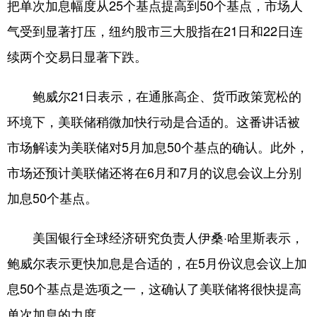
把单次加息幅度从25个基点提高到50个基点，市场人
学术中国
乡村振兴
银龄
溯源中国
气受到显著打压，纽约股市三大股指在21日和22日连
续两个交易日显著下跌。
城市
旅游
能源
会展
彩票
娱乐
时尚
悦读
鲍威尔21日表示，在通胀高企、货币政策宽松的
公益
一带一路
亚太网
上市公司
环境下，美联储稍微加快行动是合适的。这番讲话被
市场解读为美联储对5月加息50个基点的确认。此外，
文化产业
市场还预计美联储还将在6月和7月的议息会议上分别
加息50个基点。
地方频道
北京
天津
河北
山西
美国银行全球经济研究负责人伊桑·哈里斯表示，
鲍威尔表示更快加息是合适的，在5月份议息会议上加
辽宁
吉林
上海
江苏
息50个基点是选项之一，这确认了美联储将很快提高
浙江
安徽
福建
江西
单次加息的力度。