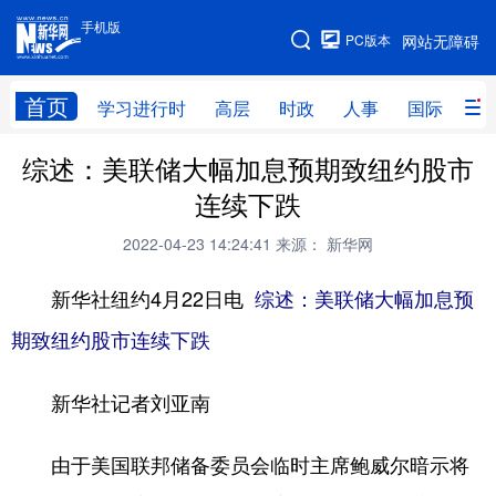
手机版
手机版
PC版本
网站无障碍
网站地图
首页
学习进行时
高层
时政
人事
国际
财
综述：美联储大幅加息预期致纽约股市
学习进行时
高层
时政
人事
连续下跌
国际
财经
网评
港澳
2022-04-23 14:24:41
来源： 新华网
台湾
思客智库
全球连线
教育
新华社纽约4月22日电
综述：美联储大幅加息预
科技
科创
量子
体育
期致纽约股市连续下跌
文化
书画
健康
军事
新华社记者刘亚南
访谈
视频
图片
政务
法律
中央文件
金融
汽车
由于美国联邦储备委员会临时主席鲍威尔暗示将
食品
人居
信息化
数字经济