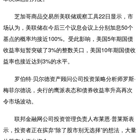
山东
河南
湖北
湖南
芝加哥商品交易所美联储观察工具22日显示，市
广东
广西
海南
重庆
场认为，美联储在今后三个议息会议上分别加息50个
四川
贵州
云南
西藏
基点的概率均接近100%。受此影响，美国5年期国债
陕西
甘肃
青海
宁夏
收益率短暂突破了3%的整数关口，美国10年期国债收
新疆
内蒙古
黑龙江
益率也接近达到3%的水平。
罗伯特·贝尔德资产顾问公司投资策略分析师罗斯·
多语种频道
梅菲尔德说，央行的鹰派表态和债券收益率升高再次
English
Español
Français
عربى
令市场波动。
Русский язык
日本語
한국어
联邦金融网公司投资管理负责人布莱恩·普莱斯表
Deutsch
Português
示，投资者正在摈弃“除了股市别无选择”的想法，大量