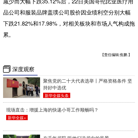
减少而大幅下跌35.12%后，22日美国哥伦比亚医疗用
品公司和服装品牌盖璞公司股价因业绩利空分别大幅
下跌21.82%和17.98%，对相关板块和市场人气构成拖
累。
【责任编辑:焦鹏 】
深度观察
聚焦党的二十大代表选举丨严格资格条件 坚
持好中选优
新华全媒头条
现场直击：增援上海的快递小哥工作顺畅吗？
新华全媒+
在千年书院 听他们说书中的风景