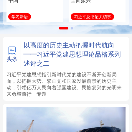
中国
全面振兴
法律
中央文件
金融
汽车
学习新语
习近平总书记关切事
食品
人居
信息化
数字经济
学术中国
乡村振兴
银龄
溯源中国
以高度的历史主动把握时代航向
——习近平党建思想理论品格系列
城市
旅游
能源
会展
头条
述评之二
彩票
娱乐
时尚
悦读
习近平党建思想指引新时代党的建设不断开创新局
面，以把握大势、擘画党和国家发展前景的历史主
动，引领亿万人民向着强国建设、民族复兴的光明未
公益
一带一路
亚太网
上市公司
来勇毅前行
专题
文化产业
地方频道