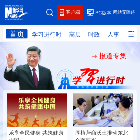
客户端
网站无障碍
PC版本
首页
网站地图
学习进行时
高层
时政
人事
国际
报道专集
学习进行时
高层
时政
人事
国际
财经
网评
港澳
台湾
思客智库
全球连线
教育
科技
科创
量子
体育
文化
书画
健康
军事
乐享全民健身 共筑健康
厚植营商沃土推动东北
访谈
视频
图片
政务