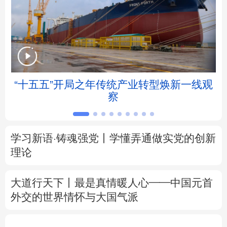
北京
天津
河北
山西
辽宁
吉林
上海
江苏
浙江
安徽
福建
江西
帧
“十五五”开局之年传统产业转型焕新一线观
察
山东
河南
湖北
湖南
广东
广西
海南
重庆
学习新语·铸魂强党丨学懂弄通做实党的创新
四川
贵州
云南
西藏
理论
陕西
甘肃
青海
宁夏
大道行天下丨最是真情暖人心——中国元首
外交的
世界
情怀与大国气派
新疆
内蒙古
黑龙江