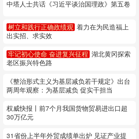
中塔人士共话《习近平谈治国理政》第五卷
多语种频道
树立和践行正确政绩观
着力在为民造福上
English
Español
Français
عربى
出实招、求实效
Русский язык
日本語
한국어
牢记初心使命 奋进复兴征程
湖北黄冈探索
Deutsch
Português
老区振兴特色路
《整治形式主义为基层减负若干规定》出台
两周年
观察
：为基层减负 促实干担当
权威快报丨前7个月我国货物贸易进出口超
30万亿元
31省份上半年外贸成绩单出炉 见证产业提