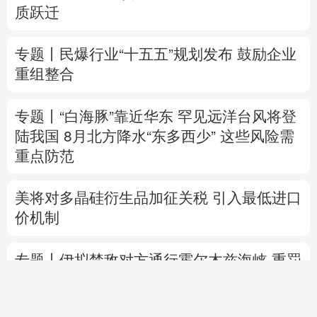
质跃迁
专题丨
民爆行业“十五五”规划发布 鼓励企业
重组整合
专题丨
“白海豚”靠近华东
罕见远洋台风将登
陆我国
8月北方降水“东多西少” 这些风险需
重点防范
美将对多晶硅衍生品加征关税 引入最低进口
价机制
专题丨
伊拟禁敌对方通行霍尔木兹海峡 重罚
违规者
伊媒：格什姆岛附近爆炸声系打
击“敌对目标”所致