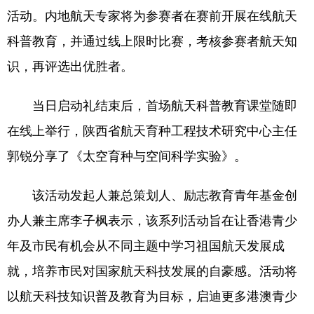
活动。内地航天专家将为参赛者在赛前开展在线航天
学术中国
乡村振兴
银龄
溯源中国
科普教育，并通过线上限时比赛，考核参赛者航天知
城市
旅游
能源
会展
识，再评选出优胜者。
彩票
娱乐
时尚
悦读
当日启动礼结束后，首场航天科普教育课堂随即
公益
一带一路
亚太网
上市公司
在线上举行，陕西省航天育种工程技术研究中心主任
文化产业
郭锐分享了《太空育种与空间科学实验》。
该活动发起人兼总策划人、励志教育青年基金创
地方频道
办人兼主席李子枫表示，该系列活动旨在让香港青少
北京
天津
河北
山西
年及市民有机会从不同主题中学习祖国航天发展成
辽宁
吉林
上海
江苏
就，培养市民对国家航天科技发展的自豪感。活动将
浙江
安徽
福建
江西
以航天科技知识普及教育为目标，启迪更多港澳青少