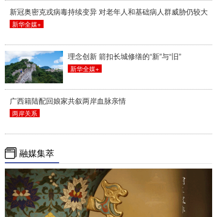
新冠奥密克戎病毒持续变异 对老年人和基础病人群威胁仍较大
新华全媒+
理念创新 箭扣长城修缮的“新”与“旧”
新华全媒+
广西籍陆配回娘家共叙两岸血脉亲情
两岸关系
融媒集萃