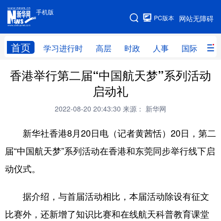
手机版
手机版
PC版本
网站无障碍
网站地图
首页
学习进行时
高层
时政
人事
国际
财
香港举行第二届“中国航天梦”系列活动
学习进行时
高层
时政
人事
启动礼
国际
财经
网评
港澳
2022-08-20 20:43:30
来源： 新华网
台湾
思客智库
全球连线
教育
新华社香港8月20日电（记者黄茜恬）20日，第二
科技
科创
量子
体育
届“中国航天梦”系列活动在香港和东莞同步举行线下启
文化
书画
健康
军事
动仪式。
访谈
视频
图片
政务
据介绍，与首届活动相比，本届活动除设有征文
法律
中央文件
金融
汽车
比赛外，还新增了知识比赛和在线航天科普教育课堂
食品
人居
信息化
数字经济