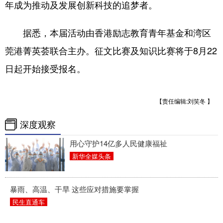
年成为推动及发展创新科技的追梦者。
山东
河南
湖北
湖南
广东
广西
海南
重庆
据悉，本届活动由香港励志教育青年基金和湾区
四川
贵州
云南
西藏
莞港菁英荟联合主办。征文比赛及知识比赛将于8月22
陕西
甘肃
青海
宁夏
日起开始接受报名。
新疆
内蒙古
黑龙江
【责任编辑:刘笑冬 】
深度观察
多语种频道
用心守护14亿多人民健康福祉
English
Español
Français
عربى
新华全媒头条
Русский язык
日本語
한국어
暴雨、高温、干旱 这些应对措施要掌握
Deutsch
Português
民生直通车