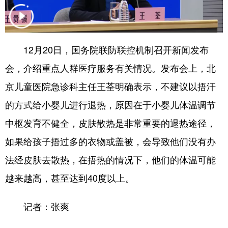
学术中国
乡村振兴
银龄
溯源中国
城市
旅游
能源
会展
12月20日，国务院联防联控机制召开新闻发布
彩票
娱乐
时尚
悦读
会，介绍重点人群医疗服务有关情况。发布会上，北
公益
一带一路
亚太网
上市公司
京儿童医院急诊科主任王荃明确表示，不建议以捂汗
的方式给小婴儿进行退热，原因在于小婴儿体温调节
文化产业
中枢发育不健全，皮肤散热是非常重要的退热途径，
如果给孩子捂过多的衣物或盖被，会导致他们没有办
地方频道
法经皮肤去散热，在捂热的情况下，他们的体温可能
北京
天津
河北
山西
越来越高，甚至达到40度以上。
辽宁
吉林
上海
江苏
记者：张爽
浙江
安徽
福建
江西