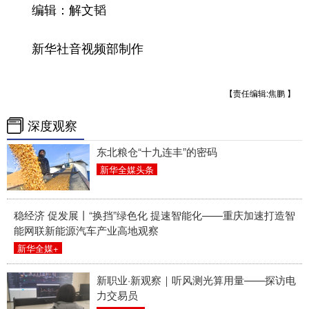
山东
河南
湖北
湖南
编辑：解文韬
广东
广西
海南
重庆
新华社音视频部制作
四川
贵州
云南
西藏
陕西
甘肃
青海
宁夏
【责任编辑:焦鹏 】
新疆
内蒙古
黑龙江
深度观察
东北粮仓“十九连丰”的密码
新华全媒头条
多语种频道
English
Español
Français
عربى
稳经济 促发展丨“换挡”绿色化 提速智能化——重庆加速打造智
能网联新能源汽车产业高地观察
Русский язык
日本語
한국어
新华全媒+
Deutsch
Português
新职业·新观察｜听风测光算用量——探访电
力交易员