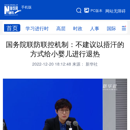
手机版
手机版
PC版本
网站无障碍
网站地图
首页
学习进行时
高层
时政
人事
国际
财
国务院联防联控机制：不建议以捂汗的
学习进行时
高层
时政
人事
方式给小婴儿进行退热
国际
财经
网评
港澳
2022-12-20 18:12:48
来源： 新华社
台湾
思客智库
全球连线
教育
科技
科创
量子
体育
文化
书画
健康
军事
访谈
视频
图片
政务
法律
中央文件
金融
汽车
食品
人居
信息化
数字经济