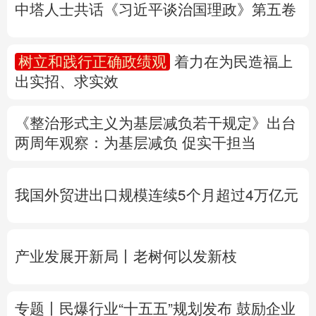
中塔人士共话《习近平谈治国理政》第五卷
多语种频道
树立和践行正确政绩观
着力在为民造福上
English
Español
Français
عربى
出实招、求实效
Русский язык
日本語
한국어
《整治形式主义为基层减负若干规定》出台
Deutsch
Português
两周年
观察
：为基层减负 促实干担当
我国外贸进出口规模连续5个月超过4万亿元
产业发展开新局丨
老树何以发新枝
专题丨
民爆行业“十五五”规划发布 鼓励企业