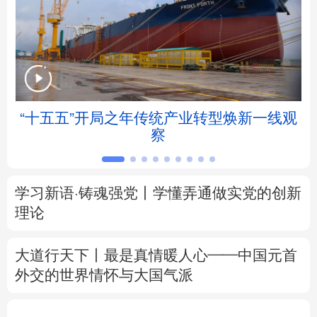
北京
天津
河北
山西
辽宁
吉林
上海
江苏
浙江
安徽
福建
江西
帧
“十五五”开局之年传统产业转型焕新一线观
察
山东
河南
湖北
湖南
广东
广西
海南
重庆
学习新语·铸魂强党丨学懂弄通做实党的创新
四川
贵州
云南
西藏
理论
陕西
甘肃
青海
宁夏
大道行天下丨最是真情暖人心——中国元首
外交的
世界
情怀与大国气派
新疆
内蒙古
黑龙江