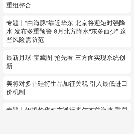
重组整合
专题丨
“白海豚”靠近华东
北京将迎短时强降
水 发布多重预警
8月北方降水“东多西少” 这
些风险需防范
最新月球“宝藏图”抢先看
三方面实现系统创
新
美将对多晶硅衍生品加征关税 引入最低进口
价机制
专题丨
伊拟禁敌对方通行霍尔木兹海峡 重罚
违规者
伊媒：格什姆岛附近爆炸声系打
击“敌对目标”所致