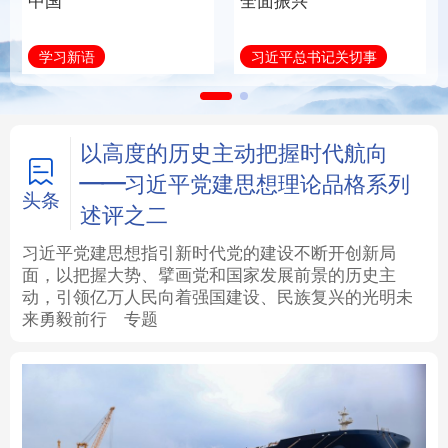
中国
全面振兴
法律
中央文件
金融
汽车
学习新语
习近平总书记关切事
食品
人居
信息化
数字经济
学术中国
乡村振兴
银龄
溯源中国
以高度的历史主动把握时代航向
——习近平党建思想理论品格系列
城市
旅游
能源
会展
头条
述评之二
彩票
娱乐
时尚
悦读
习近平党建思想指引新时代党的建设不断开创新局
面，以把握大势、擘画党和国家发展前景的历史主
动，引领亿万人民向着强国建设、民族复兴的光明未
公益
一带一路
亚太网
上市公司
来勇毅前行
专题
文化产业
地方频道