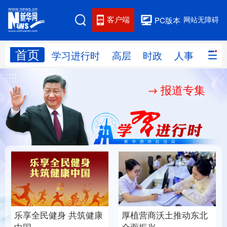
客户端
网站无障碍
PC版本
首页
网站地图
学习进行时
高层
时政
人事
国际
报道专集
学习进行时
高层
时政
人事
国际
财经
网评
港澳
台湾
思客智库
全球连线
教育
科技
科创
量子
体育
文化
书画
健康
军事
乐享全民健身 共筑健康
厚植营商沃土推动东北
访谈
视频
图片
政务