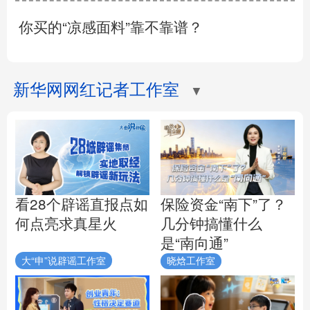
你买的“凉感面料”靠不靠谱？
新华网网红记者工作室
▼
看28个辟谣直报点如
保险资金“南下”了？
何点亮求真星火
几分钟搞懂什么
是“南向通”
大“申”说辟谣工作室
晓焓工作室