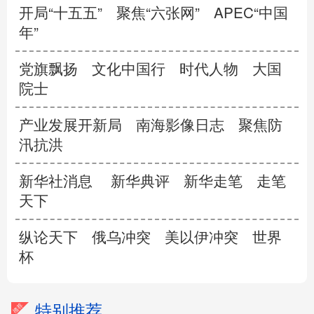
开局“十五五”
聚焦“六张网”
APEC“中国
年”
党旗飘扬
文化中国行
时代人物
大国
院士
产业发展开新局
南海影像日志
聚焦防
汛抗洪
新华社消息
新华典评
新华走笔
走笔
天下
纵论天下
俄乌冲突
美以伊冲突
世界
杯
特别推荐