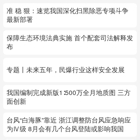
准 稳 狠：速览我国深化扫黑除恶专项斗争
多语种频道
最新部署
English
Español
Français
عربى
保障生态环境法典实施 首个配套司法解释发
Русский язык
日本語
한국어
布
Deutsch
Português
专题丨
未来五年，民爆行业这样安全发展
我国编制完成新版1∶500万全月地质图 三方
面创新
台风“白海豚”靠近 浙江调整防台风应急响应
为Ⅳ级
8月
会有几个台风登陆或影响我国