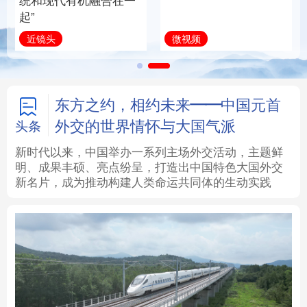
全面振兴
建设为统领加强党的各
方面建设
法律
中央文件
金融
汽车
习近平总书记关切事
学习新语
食品
人居
信息化
数字经济
学术中国
乡村振兴
银龄
溯源中国
东方之约，相约未来——中国元首
外交的世界情怀与大国气派
头条
城市
旅游
能源
会展
新时代以来，中国举办一系列主场外交活动，主题鲜
明、成果丰硕、亮点纷呈，打造出中国特色大国外交
彩票
娱乐
时尚
悦读
新名片，成为推动构建人类命运共同体的生动实践
公益
一带一路
亚太网
上市公司
文化产业
地方频道