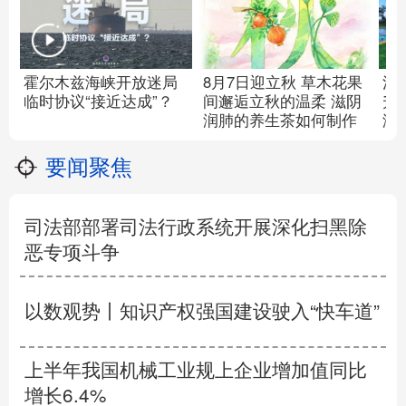
霍尔木兹海峡开放迷局
8月7日迎立秋
草木花果
消
临时协议“接近达成”？
间邂逅立秋的温柔
滋阴
升
润肺的养生茶如何制作
济
要闻聚焦
司法部部署司法行政系统开展深化扫黑除
恶专项斗争
以数观势丨知识产权强国建设驶入“快车道”
上半年我国机械工业规上企业增加值同比
增长6.4%