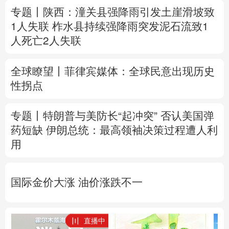
专题丨
陕西：潼关县强降雨引发土崖滑坡致
1人失联
柞水县持续强降雨突发泥石流致1
人死亡2人失联
全球瞭望丨菲律宾媒体：全球民意出现历史
性拐点
专题丨
特朗普与美防长“起冲突”
否认美国弹
药短缺
伊朗总统：最高领袖决策过程遭人利
用
国际金价大涨 油价涨跌不一
直播中