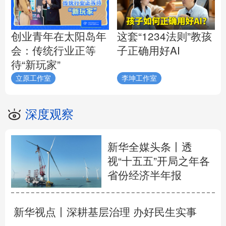
创业青年在太阳岛年
这套“1234法则”教孩
会：传统行业正等
子正确用好AI
待“新玩家”
立原工作室
李坤工作室
深度观察
新华全媒头条丨
透
视“十五五”开局之年各
省份经济半年报
新华视点丨
深耕基层治理 办好民生实事