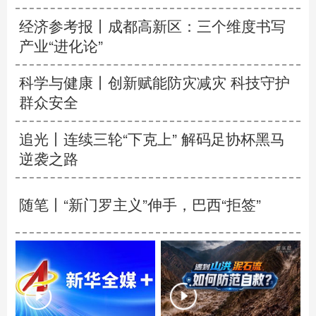
经济参考报丨
成都高新区：三个维度书写
产业“进化论”
科学与健康丨创新赋能防灾减灾 科技守护
群众安全
追光丨
连续三轮“下克上” 解码足协杯黑马
逆袭之路
随笔丨“新门罗主义”伸手，巴西“拒签”