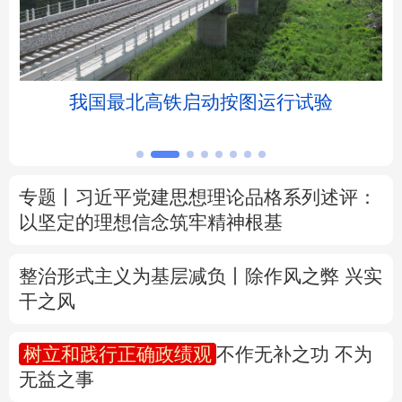
北京
天津
河北
山西
辽宁
吉林
上海
江苏
关爱——为户外劳动者撑起“清凉伞”
浙江
安徽
福建
江西
山东
河南
湖北
湖南
专题丨
习近平党建思想理论品格系列述评：
以坚定的理想信念筑牢精神根基
广东
广西
海南
重庆
四川
贵州
云南
西藏
整治形式主义为基层减负丨除作风之弊 兴实
干之风
陕西
甘肃
青海
宁夏
树立和践行正确政绩观
不作无补之功 不为
新疆
内蒙古
黑龙江
无益之事