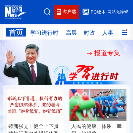
客户端
网站无障碍
PC版本
首页
网站地图
学习进行时
高层
时政
人事
国际
报道专集
学习进行时
高层
时政
人事
国际
财经
网评
港澳
台湾
思客智库
全球连线
教育
科技
科创
量子
体育
文化
书画
健康
军事
铸魂强党丨健全上下贯
人民的健康、体质、幸
访谈
视频
图片
政务