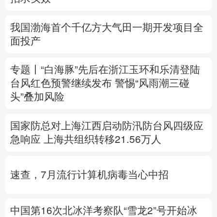
多语种频道
我国渤海首个千亿方大气田一期开发项目全
面投产
English
Español
Français
عربى
Русский язык
日本語
한국어
专题丨
“白海豚”先后在浙江玉环和乐清登陆
台风红色预警继续发布
警惕“风雨潮三碰
Deutsch
Português
头”叠加风险
国家防总对上海江西启动防汛防台风四级应
急响应
上海共组织转移21.56万人
速查，7月流行计算机病毒当心中招
中国第16次北冰洋考察队“雪龙2”号开始冰