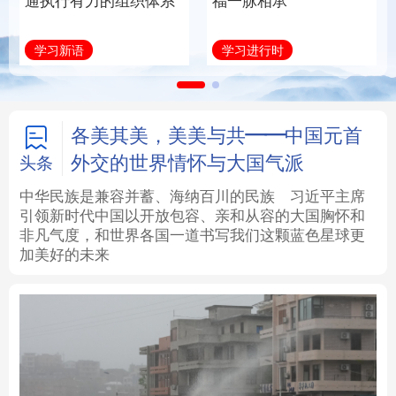
通执行有力的组织体系
福一脉相承
法律
中央文件
金融
汽车
学习新语
学习进行时
食品
人居
信息化
数字经济
学术中国
乡村振兴
银龄
溯源中国
各美其美，美美与共——中国元首
外交的世界情怀与大国气派
头条
城市
旅游
能源
会展
中华民族是兼容并蓄、海纳百川的民族
习近平主席
引领新时代中国以开放包容、亲和从容的大国胸怀和
彩票
娱乐
时尚
悦读
非凡气度，和世界各国一道书写我们这颗蓝色星球更
加美好的未来
公益
一带一路
亚太网
上市公司
文化产业
地方频道