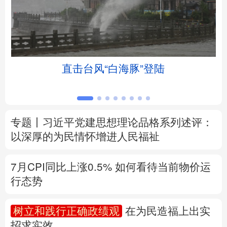
北京
天津
河北
山西
辽宁
吉林
上海
江苏
直击台风“白海豚”登陆
浙江
安徽
福建
江西
山东
河南
湖北
湖南
专题丨
习近平党建思想理论品格系列述评：
广东
广西
海南
重庆
以深厚的为民情怀增进人民福祉
四川
贵州
云南
西藏
7月CPI同比上涨0.5%
如何看待当前物价运
陕西
甘肃
青海
宁夏
行态势
新疆
内蒙古
黑龙江
树立和践行正确政绩观
在为民造福上出实
招求实效