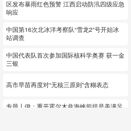
区发布暴雨红色预警
江西启动防汛四级应急
响应
中国第16次北冰洋考察队“雪龙2”号开始冰
站调查
中国代表队首次参加国际核科学奥赛 获一金
三银
高市早苗再度对“无核三原则”含糊表态
专题丨
伊：重开霍尔木兹海峡前提是美满足
5个条件
美国防部要求军工企业“大幅加
快”武器生产