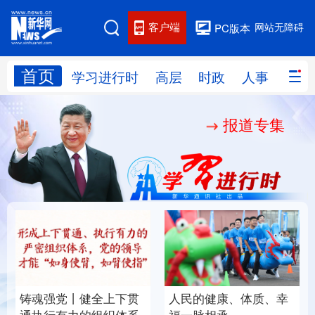
客户端
网站无障碍
PC版本
首页
网站地图
学习进行时
高层
时政
人事
国际
报道专集
学习进行时
高层
时政
人事
国际
财经
网评
港澳
台湾
思客智库
全球连线
教育
科技
科创
量子
体育
文化
书画
健康
军事
铸魂强党丨健全上下贯
人民的健康、体质、幸
访谈
视频
图片
政务