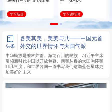
通执行有力的组织体系
福一脉相承
法律
中央文件
金融
汽车
学习新语
学习进行时
食品
人居
信息化
数字经济
学术中国
乡村振兴
银龄
溯源中国
各美其美，美美与共——中国元首
外交的世界情怀与大国气派
头条
城市
旅游
能源
会展
中华民族是兼容并蓄、海纳百川的民族
习近平主席
引领新时代中国以开放包容、亲和从容的大国胸怀和
彩票
娱乐
时尚
悦读
非凡气度，和世界各国一道书写我们这颗蓝色星球更
加美好的未来
公益
一带一路
亚太网
上市公司
文化产业
地方频道