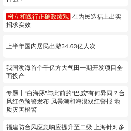
多语种频道
树立和践行正确政绩观
在为民造福上出实
招求实效
English
Español
Français
عربى
Русский язык
日本語
한국어
上半年国内居民出游34.63亿人次
Deutsch
Português
我国渤海首个千亿方大气田一期开发项目全
面投产
专题丨
“白海豚”与此前的“巴威”有何异同？
台
风红色预警发布
风暴潮和海浪双红警报
地
质灾害橙警
福建防台风应急响应提升至二级
上海针对多