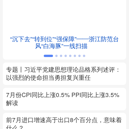
北京
天津
河北
山西
辽宁
吉林
上海
江苏
“沉下去”“转到位”“强保障”——浙江防范台
浙江
安徽
福建
江西
风“白海豚”一线扫描
山东
河南
湖北
湖南
专题丨
习近平党建思想理论品格系列述评：
广东
广西
海南
重庆
以强烈的使命担当勇担复兴重任
四川
贵州
云南
西藏
7月份CPI同比上涨0.5%
PPI同比上涨3.5%
陕西
甘肃
青海
宁夏
解读
新疆
内蒙古
黑龙江
前7月进口增速高于出口8个百分点，意味着
什么？